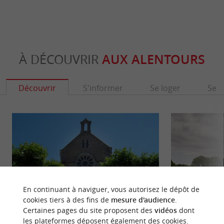
À DÉCOUVRIR
AUX ALENTOURS
Découvrir
S'informer
Se loger
Se r
En continuant à naviguer, vous autorisez le dépôt de
cookies tiers à des fins de
mesure d'audience
.
Certaines pages du site proposent des
vidéos
dont
les plateformes déposent également des cookies.