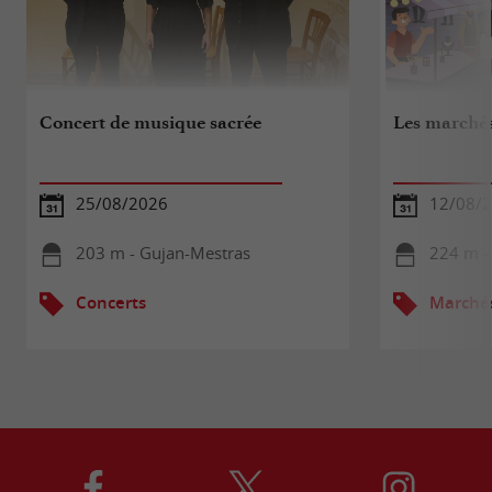
Concert de musique sacrée
Les marché
25/08/2026
12/08/
203 m - Gujan-Mestras
224 m -
Concerts
Marché