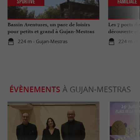
Sportive
Familiale
Bassin Aventures, un parc de loisirs
Les 7 ports d
pour petits et grand à Gujan-Mestras
découverte en
224 m - Gujan-Mestras
224 m - G
ÉVÈNEMENTS
À GUJAN-MESTRAS