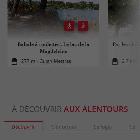
Balade à roulettes : Le lac de la
Par les che
Magdeleine
277 m - Gujan-Mestras
2,7 km 
À DÉCOUVRIR
AUX ALENTOURS
Découvrir
S'informer
Se loger
Se r