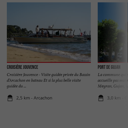
Croisière Jouvence
Port de Gujan
Croisière Jouvence - Visite guidée privée du Bassin
La commune qui a 
d’Arcachon en bateau Et si la plus belle visite
accueille pas moi
guidée du ...
Meyran, Gujan, Lar
2,5 km - Arcachon
3,0 km - 