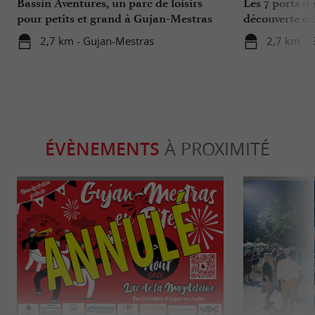
Bassin Aventures, un parc de loisirs
Les 7 ports d
pour petits et grand à Gujan-Mestras
découverte en
2,7 km - Gujan-Mestras
2,7 km - 
ÉVÈNEMENTS
À PROXIMITÉ