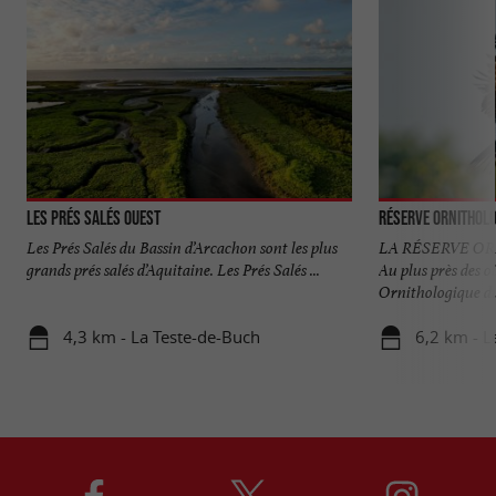
Les Prés Salés Ouest
Réserve Orni­tholo
Les Prés Salés du Bassin d’Arcachon sont les plus
LA RÉSERVE O
grands prés salés d’Aquitaine. Les Prés Salés ...
Au plus près des 
Ornithologique du 
4,3 km - La Teste-de-Buch
6,2 km - L