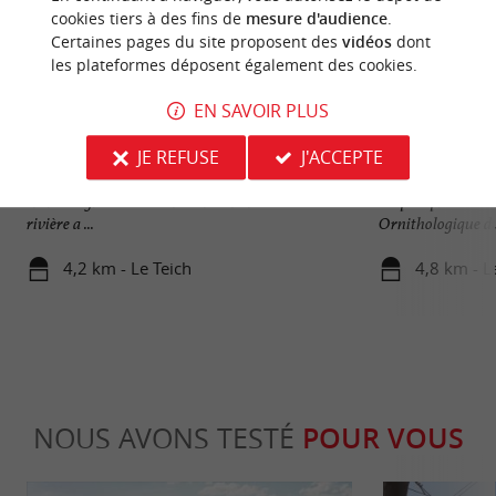
cookies tiers à des fins de
mesure d'audience
.
Certaines pages du site proposent des
vidéos
dont
les plateformes déposent également des cookies.
EN SAVOIR PLUS
Delta de la Leyre
Réserve Orni­tholo
JE REFUSE
J'ACCEPTE
Le Delta de la Leyre est le lieu de rendez-vous
LA RÉSERVE O
entre L’Eyre et le Bassin d’Arcachon. Cette belle
Au plus près des 
rivière a ...
Ornithologique du 
4,2 km - Le Teich
4,8 km - L
NOUS AVONS TESTÉ
POUR VOUS