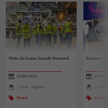
Visite de l'usine Smurfit Westrock
Cinéma en pl
25/08/2026
27/08/
1,3 km - Biganos
1,3 km 
Divers
Cinéma