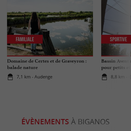
Familiale
Sportive
Domaine de Certes et de Graveyron :
Bassin Aventu
balade nature
pour petits e
7,1 km - Audenge
8,8 km - 
ÉVÈNEMENTS
À BIGANOS