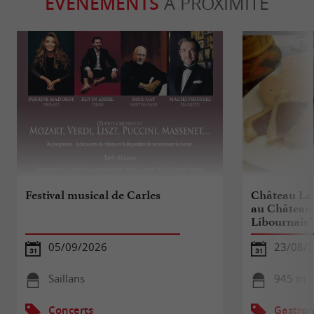
ÉVÈNEMENTS
À PROXIMITÉ
Festival musical de Carles
Château La
au Château 
Libournais"
05/09/2026
23/08/
Saillans
945 m - 
Concerts
Gastron