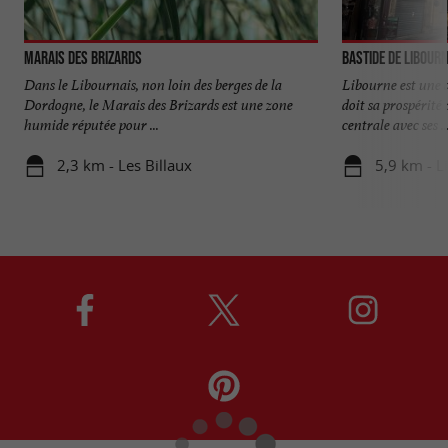
Marais des Brizards
Bastide de Libour
Dans le Libournais, non loin des berges de la
Libourne est une 
Dordogne, le Marais des Brizards est une zone
doit sa prospérit
humide réputée pour ...
centrale avec ses ..
2,3 km - Les Billaux
5,9 km - L