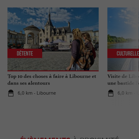
Détente
Culturell
Top 10 des choses à faire à Libourne et
Visite de Lib
dans ses alentours
une bastide P
6,0 km - Libourne
6,0 km - 