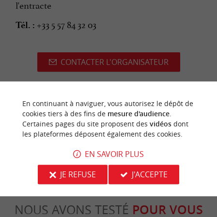
l'entracte
+33 5 57 84 32 03
Tél. :
CONTACTER L'ORGANISATEUR
En continuant à naviguer, vous autorisez le dépôt de
dernière mise à jour :
cookies tiers à des fins de
mesure d'audience
.
15/06/2026 à 02:49:14
Certaines pages du site proposent des
vidéos
dont
Source :
Image d'illustration non
les plateformes déposent également des cookies.
Sirtaqui
-
contractuelle
EN SAVOIR PLUS
JE REFUSE
J'ACCEPTE
NOUS AVONS TESTÉ
POUR VOUS