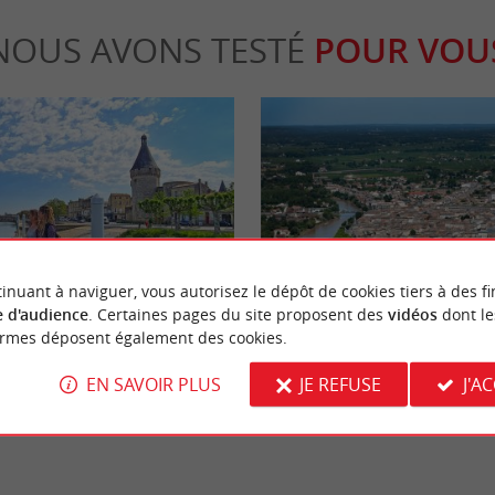
NOUS AVONS TESTÉ
POUR VOU
Séjours / Weekend
inuant à naviguer, vous autorisez le dépôt de cookies tiers à des fi
 d'audience
. Certaines pages du site proposent des
vidéos
dont le
ormes déposent également des cookies.
rne : une balade dans une bastide
Bonne idée : Un week-end dans le 
EN SAVOIR PLUS
JE REFUSE
J'A
bourne
4,5 km - Libourne