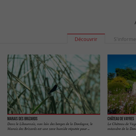
Découvrir
S'informe
Marais des Brizards
Château de Vayres
Dans le Libournais, non loin des berges de la Dordogne, le
Le Château de Vayre
Marais des Brizards est une zone humide réputée pour ...
méandre de la Dordo