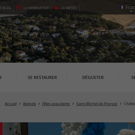
LE
BLOG
LA
NEWSLETTER
LA
MÉTÉO
R
SE RESTAURER
DÉGUSTER
S
Accueil
Agenda
Fêtes populaires
Saint-Michel-de-Fronsac
Châtea