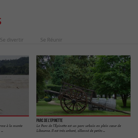
S
Se divertir
Se Réunir
Parc de l'Epinette
orme à la marée
Le Parc de l’Épinette est un parc urbain en plein cœur de
...
Libourne. Il est très arboré, sillonné de petits ...