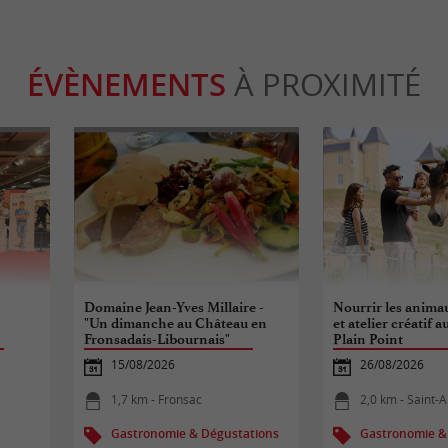
ÉVÈNEMENTS
À PROXIMITÉ
Domaine Jean-Yves Millaire -
Nourrir les anima
"Un dimanche au Château en
et atelier créatif 
Fronsadais-Libournais"
Plain Point
15/08/2026
26/08/2026
1,7 km - Fronsac
2,0 km - Saint-
Gastronomie & Dégustations
Gastronomie &