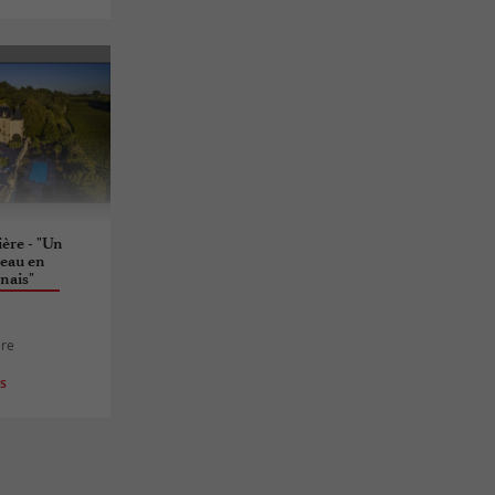
ère - "Un
eau en
nais"
ère
es