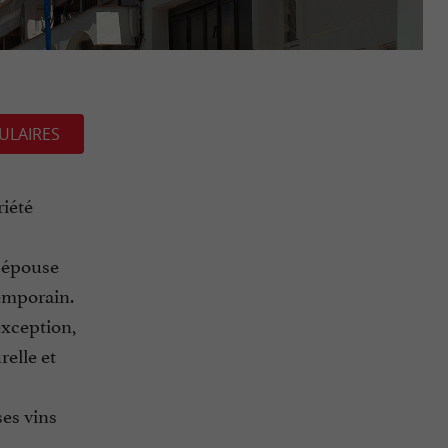
ULAIRES
iété
n épouse
temporain.
exception,
relle et
ses vins