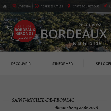
L'
AGENDA
ADRESSES
UTILES
CARTE
TOURISTIQUE
Découvrez
BORDEAUX
& la Gironde
DÉCOUVRIR
S'INFORMER
SE LOGE
SAINT-MICHEL-DE-FRONSAC
dimanche 23 août 2026