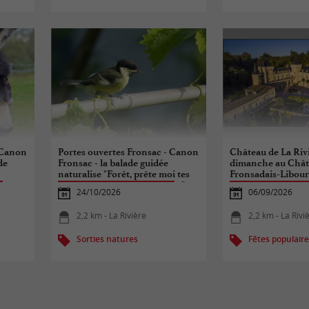
 Canon
Portes ouvertes Fronsac - Canon
Château de La Rivi
de
Fronsac - la balade guidée
dimanche au Chât
naturalise "Forêt, prête moi tes
Fronsadais-Libour
arbres, je sèmerai tes graines"
24/10/2026
06/09/2026
2,2 km - La Rivière
2,2 km - La Rivi
Sorties natures
Fêtes populair