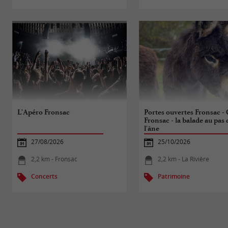
L'Apéro Fronsac
Portes ouvertes Fronsac -
Fronsac - la balade au pas 
l'âne
27/08/2026
25/10/2026
2,2 km - Fronsac
2,2 km - La Rivière
Concerts
Patrimoine