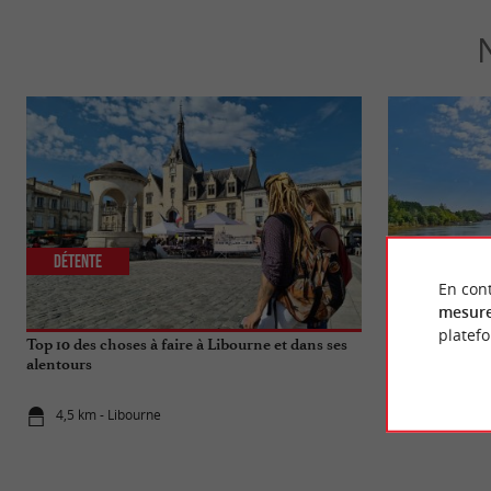
Détente
Culturelle
En cont
mesure
platef
Top 10 des choses à faire à Libourne et dans ses
Visite de Libou
alentours
Portuaire
4,5 km - Libourne
4,5 km - Li