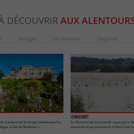
À DÉCOUVRIR
AUX ALENTOUR
r
Se loger
Se restaurer
Déguster
Le Mascaret
s se trouve sur les berges extérieures d’un
Le Mascaret est une grande vague qui se f
gne, à l’est de Bordeaux. ...
montante et qui remonte la rivière. C’est un 