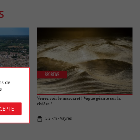
S
Sportive
ns de
s
Libournais !
Venez voir le mascaret ! Vague géante sur la
rivière !
CCEPTE
5,3 km - Vayres