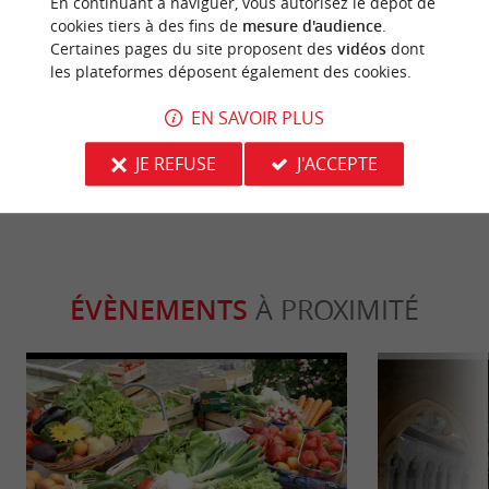
Sportive
Séjours /
En continuant à naviguer, vous autorisez le dépôt de
cookies tiers à des fins de
mesure d'audience
.
Certaines pages du site proposent des
vidéos
dont
les plateformes déposent également des cookies.
Venez voir le mascaret ! Vague géante
Château Larte
sur la rivière !
vin d’excelle
EN SAVOIR PLUS
8,6 km - Vayres
10,0 km -
JE REFUSE
J'ACCEPTE
ÉVÈNEMENTS
À PROXIMITÉ