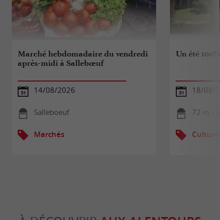
Marché hebdomadaire du vendredi
Un été 100%
après-midi à Sallebœuf
14/08/2026
18/08/
Salleboeuf
72 m - S
Marchés
Culture