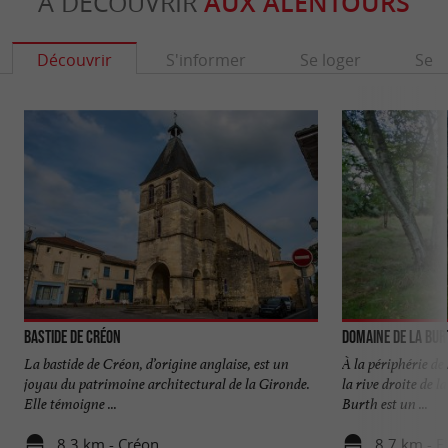
À DÉCOUVRIR
AUX ALENTOURS
Découvrir
S'informer
Se loger
Se r
Bastide de Créon
Domaine de la Bur
La bastide de Créon, d’origine anglaise, est un
À la périphérie de
joyau du patrimoine architectural de la Gironde.
la rive droite de 
Elle témoigne ...
Burth est un ...
8,3 km - Créon
8,7 km - F