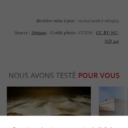
dernière mise à jour :
01/02/2026 à 06:19:15
Source :
Crédit photo :
Sirtaqui
-
OTEM -
CC BY-NC-
ND 4.0
NOUS AVONS TESTÉ
POUR VOUS