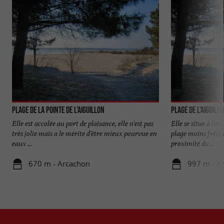
Plage de la Pointe de l'Aiguillon
Plage de l'Aiguill
Elle est accolée au port de plaisance, elle n'est pas
Elle se situe à l'e
très jolie mais a le mérite d'être mieux pourvue en
plage moins fréquen
eaux ...
proximité du ...
670 m - Arcachon
997 m - A