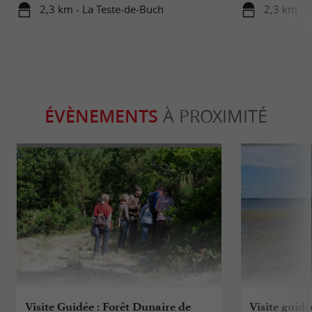
d’Arcachon
Gironde
2,3 km - La Teste-de-Buch
2,3 km - 
ÉVÈNEMENTS
À PROXIMITÉ
Visite Guidée : Forêt Dunaire de
Visite guidé