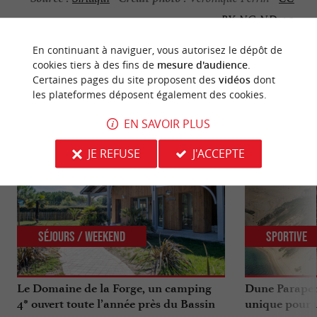
BY-NC-ND 4.0
En continuant à naviguer, vous autorisez le dépôt de
cookies tiers à des fins de
mesure d'audience
.
Certaines pages du site proposent des
vidéos
dont
les plateformes déposent également des cookies.
NOUS AVONS TESTÉ
POUR VOUS
EN SAVOIR PLUS
JE REFUSE
J'ACCEPTE
Séjours / Weekend
Sportive
Le Domaine de la Forge, un camping
Dune Parapen
4* ouvert toute l’année près du Bassin
unique pour u