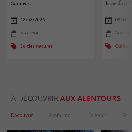
Camicas
banc de sab
18/08/2026
09/10/
Arcachon
Arcacho
Sorties natures
Culture
À DÉCOUVRIR
AUX ALENTOURS
Découvrir
S'informer
Se loger
Se r