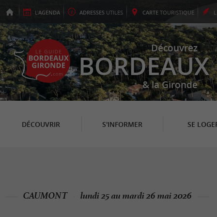
L'
AGENDA
ADRESSES
UTILES
CARTE
TOURISTIQUE
Découvrez
BORDEAUX
& la Gironde
DÉCOUVRIR
S'INFORMER
SE LOGE
CAUMONT
lundi 25 au mardi 26 mai 2026