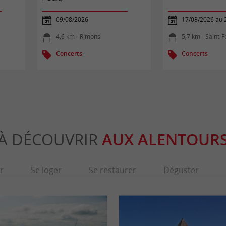
09/08/2026
17/08/2026 au 
4,6 km - Rimons
5,7 km - Saint-
Concerts
Concerts
À DÉCOUVRIR
AUX ALENTOUR
r
Se loger
Se restaurer
Déguster