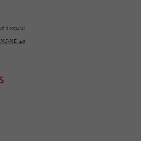
6 à 10:32:21
-NC-ND 4.0
S
Familiale