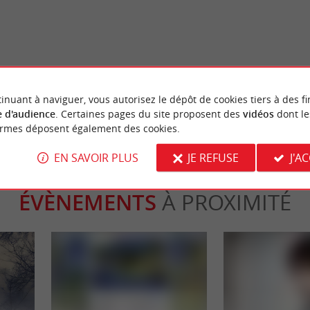
ole : Cité Médiévale à flanc de
Une balade à Pondaurat et sa co
Saint-Antoine fortifiée
a Réole
17,0 km - Pondaurat
inuant à naviguer, vous autorisez le dépôt de cookies tiers à des fi
 d'audience
. Certaines pages du site proposent des
vidéos
dont le
ormes déposent également des cookies.
EN SAVOIR PLUS
JE REFUSE
J'A
ÉVÈNEMENTS
À PROXIMITÉ