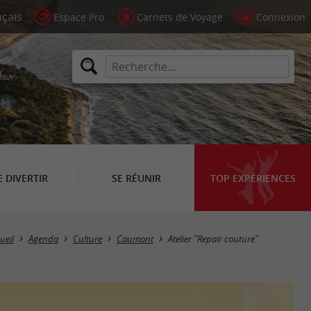
Espace Pro
Carnets de Voyage
Connexion
E DIVERTIR
SE RÉUNIR
TOP EXPÉRIENCES
ueil
Agenda
Culture
Caumont
Atelier "Repair couture"