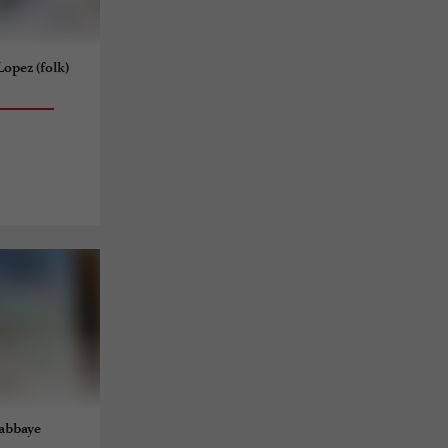
opez (folk)
s
'abbaye