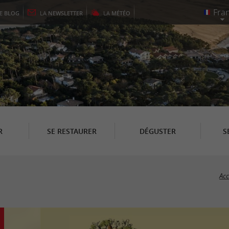
LE
BLOG
LA
NEWSLETTER
LA
MÉTÉO
R
SE RESTAURER
DÉGUSTER
S
Acc