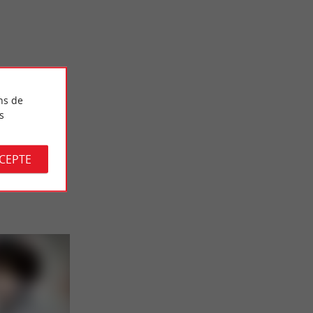
mmanderie
La Bataille de Castillon : Spectacle historique son
et lumières en Gironde
19,1 km - Castillon-la-Bataille
ns de
s
CCEPTE