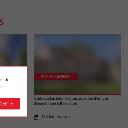
S
Séjours / Weekend
ns de
s
rant 3* de
Château Larteau, la quintessence d’un vin
CCEPTE
d’excellence à Bordeaux
16,4 km - Arveyres