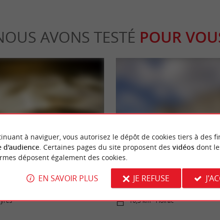
NOUS AVONS TESTÉ
POUR VOU
Séjours / Weekend
inuant à naviguer, vous autorisez le dépôt de cookies tiers à des fi
 d'audience
. Certaines pages du site proposent des
vidéos
dont le
ormes déposent également des cookies.
ascaret ! Vague géante sur la
Château la Chèze, un hôtel-restau
EN SAVOIR PLUS
JE REFUSE
J'A
prestige aux portes de Bordeaux
ayres
16,3 km - Floirac