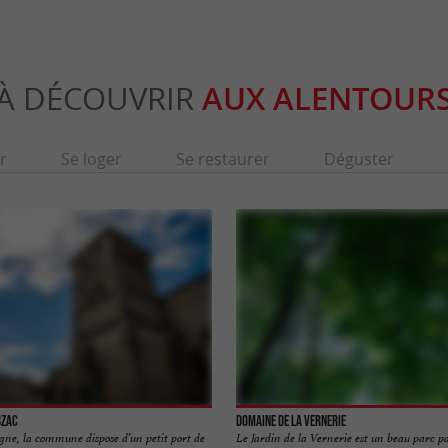
À DÉCOUVRIR
AUX ALENTOUR
r
Se loger
Se restaurer
Déguster
bzac
Domaine de la Vernerie
gne, la commune dispose d’un petit port de
Le Jardin de la Vernerie est un beau parc pa