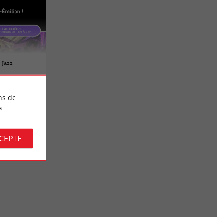
 Jazz
ns de
s
CCEPTE