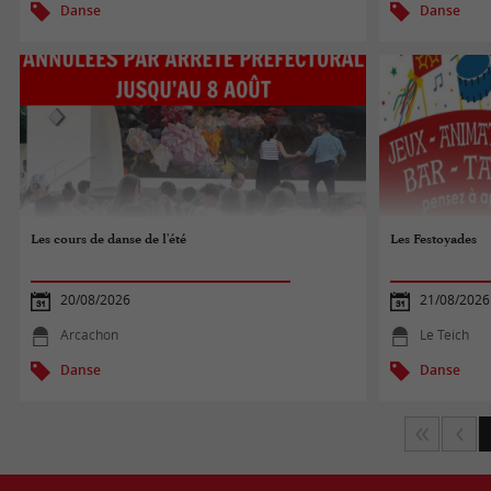
Danse
Danse
Les cours de danse de l'été
Les Festoyades
20/08/2026
21/08/2026
Arcachon
Le Teich
Danse
Danse