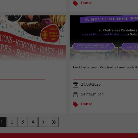
Danse
Les Cordeliers : Vendredis Foodtruck &
21/08/2026
Saint-Émilion
Danse
1
2
3
4