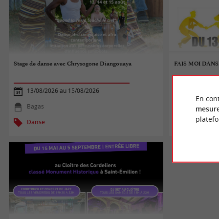
Stage de danse avec Chrysogone Diangouaya
FAIS MOI DAN
13/08/2026 au 15/08/2026
13/08/2026
En cont
Bagas
Libourne
mesure
platef
Danse
Danse