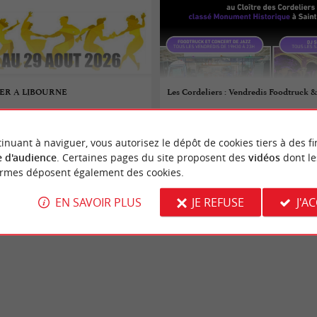
SER A LIBOURNE
Les Cordeliers : Vendredis Foodtruck &
 au 29/08/2026
14/08/2026
inuant à naviguer, vous autorisez le dépôt de cookies tiers à des fi
Saint-Émilion
 d'audience
. Certaines pages du site proposent des
vidéos
dont le
ormes déposent également des cookies.
Danse
EN SAVOIR PLUS
JE REFUSE
J'A