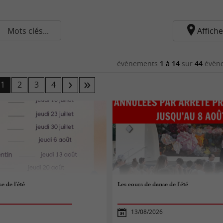
Mots clés...
Affiche
évènements
1 à 14
sur
44
évène
1
2
3
4
e de l'été
Les cours de danse de l'été
13/08/2026