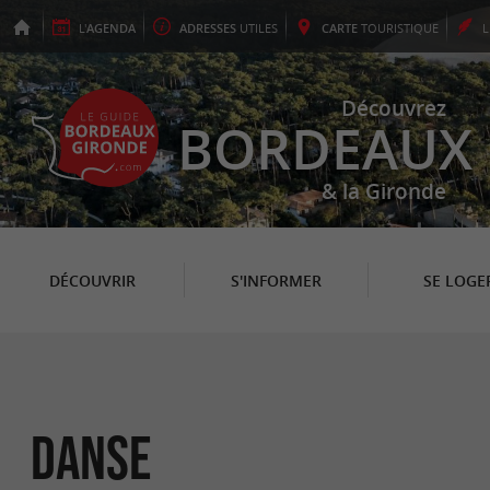
L'
AGENDA
ADRESSES
UTILES
CARTE
TOURISTIQUE
Découvrez
BORDEAUX
& la Gironde
DÉCOUVRIR
S'INFORMER
SE LOGE
Danse