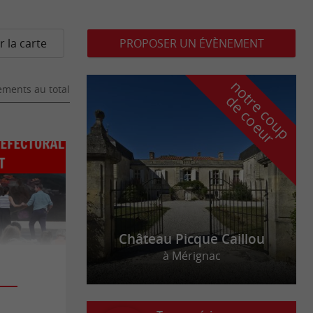
r la carte
PROPOSER UN ÉVÈNEMENT
n
o
t
e
c
o
u
p
e
c
o
e
u
ments au total
r
d
r
Château Picque Caillou
à Mérignac