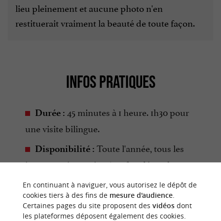
lieu pleinement et aucune photo n'en
restituerait vraiment la beauté de toute façon.
INFOS PRATIQUES
45 minutes à 1 heure. 1h30 pour
Durée :
une visite bilingue.
Toute l'année, tous les
Disponibilité :
jours sur réservation (sauf 25 décembre et 1er
janvier). Groupes limités à 35 personnes
En continuant à naviguer, vous autorisez le dépôt de
maximum.
cookies tiers à des fins de
mesure d'audience
.
Certaines pages du site proposent des
vidéos
dont
Adulte :
Tarif réduit :
/
Tarifs :
15 €/
12 €
les plateformes déposent également des cookies.