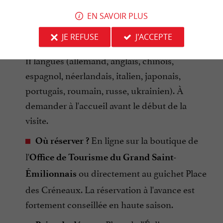
Gratuit pour les moins de 6 ans (billet
EN SAVOIR PLUS
obligatoire tout de même).
JE REFUSE
J'ACCEPTE
Traduction papier disponible en
Langues :
11 langues (allemand, anglais, chinois,
espagnol, néerlandais, italien, japonais,
portugais, roumain, russe, ukrainien). À
demander à l'accueil avant le début de la
visite.
En ligne sur la boutique de
Où réserver ?
l'
Office de Tourisme du Grand Saint-
ou directement au guichet Place
Émilionnais
des Créneaux. La réservation à l'avance est
fortement conseillée en haute saison.