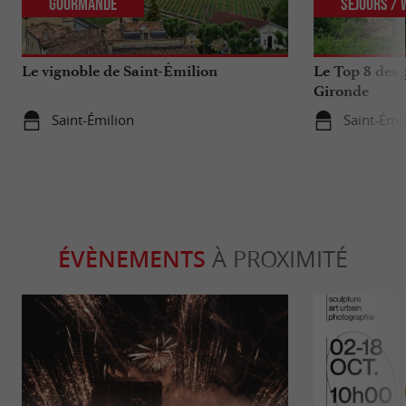
Gourmande
Séjours /
Le vignoble de Saint-Émilion
Le Top 8 des 
Gironde
Saint-Émilion
Saint-Émi
ÉVÈNEMENTS
À PROXIMITÉ