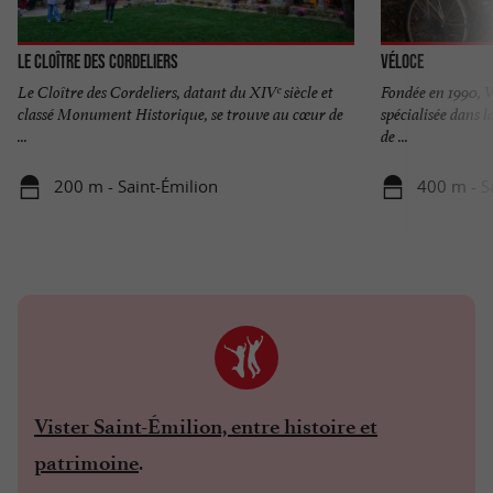
Le Cloître des Cordeliers
Véloce
Le Cloître des Cordeliers, datant du XIVᵉ siècle et
Fondée en 1990, V
classé Monument Historique, se trouve au cœur de
spécialisée dans la
...
de ...
200 m - Saint-Émilion
400 m - S
Vister Saint-Émilion, entre histoire et
.
patrimoine