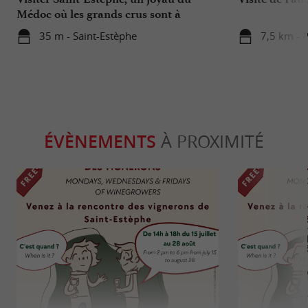
Médoc où les grands crus sont à
l’honneur
35 m - Saint-Estèphe
7,5 km - P
ÉVÈNEMENTS
À PROXIMITÉ