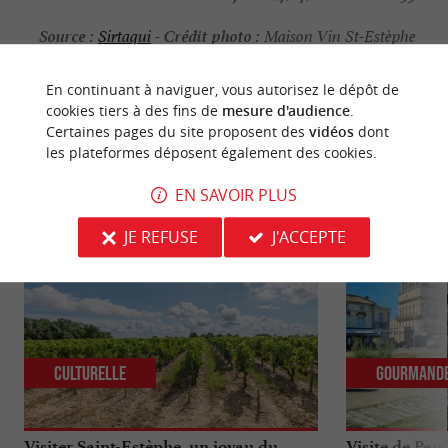
Source :
Crédit photo :
Sirtaqui
-
Maison Vin St-Estèphe
-
CC BY-NC-ND 4.0
En continuant à naviguer, vous autorisez le dépôt de
cookies tiers à des fins de
mesure d'audience
.
Certaines pages du site proposent des
vidéos
dont
les plateformes déposent également des cookies.
NOUS AVONS TESTÉ
POUR VOUS
EN SAVOIR PLUS
JE REFUSE
J'ACCEPTE
Culturelle
Gourmand
Visiter Saint-Estèphe, un joyau du
Visite de Paui