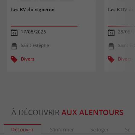
Les RV du vigneron
Les RDV du
17/08/2026
28/08/
Saint-Estèphe
Saint-E
Divers
Divers
À DÉCOUVRIR
AUX ALENTOURS
Découvrir
S'informer
Se loger
Se r