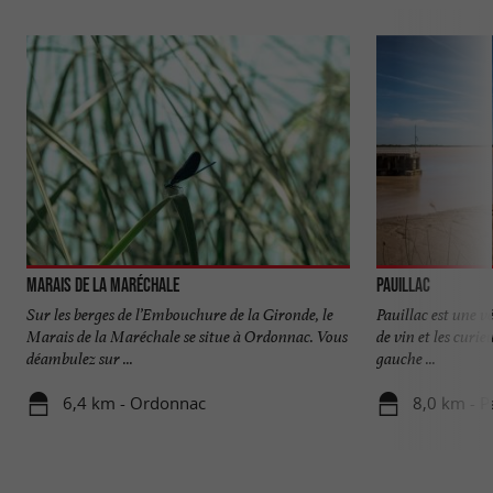
Marais de la Maréchale
Pauillac
Sur les berges de l’Embouchure de la Gironde, le
Pauillac est une v
Marais de la Maréchale se situe à Ordonnac. Vous
de vin et les curie
déambulez sur ...
gauche ...
6,4 km - Ordonnac
8,0 km - P