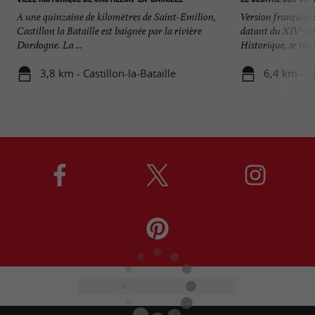
A une quinzaine de kilomètres de Saint-Emilion,
Version française 
Castillon la Bataille est baignée par la rivière
datant du XIVᵉ si
Dordogne. La ...
Historique, se trou
3,8 km - Castillon-la-Bataille
6,4 km - S