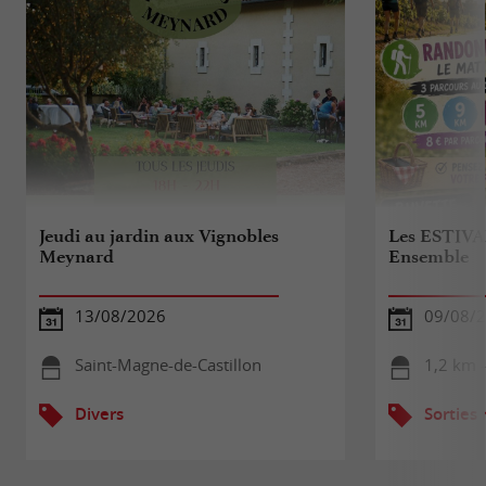
Jeudi au jardin aux Vignobles
Les ESTIVA
Meynard
Ensemble
13/08/2026
09/08/
Saint-Magne-de-Castillon
1,2 km -
Divers
Sorties