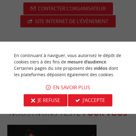
CONTACTER L'ORGANISATEUR
SITE INTERNET DE L'ÉVÈNEMENT
dernière mise à jour :
08/06/2026 à 02:04:10
En continuant à naviguer, vous autorisez le dépôt de
cookies tiers à des fins de
mesure d'audience
.
Source :
Crédit photo :
Sirtaqui
-
Meynard -
CC BY-NC-
Certaines pages du site proposent des
vidéos
dont
les plateformes déposent également des cookies.
ND 4.0
EN SAVOIR PLUS
JE REFUSE
J'ACCEPTE
NOUS AVONS TESTÉ
POUR VOUS