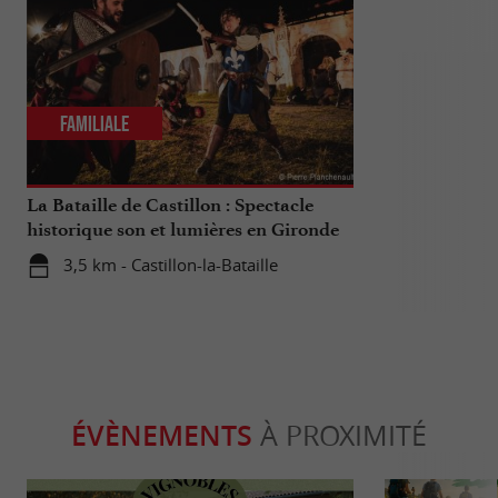
Familiale
Culturell
La Bataille de Castillon : Spectacle
Castillon-la-B
historique son et lumières en Gironde
3,5 km - Castillon-la-Bataille
3,5 km - C
ÉVÈNEMENTS
À PROXIMITÉ