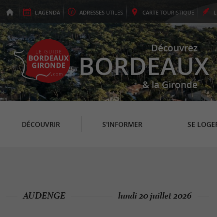
L'
AGENDA
ADRESSES
UTILES
CARTE
TOURISTIQUE
Découvrez
BORDEAUX
& la Gironde
DÉCOUVRIR
S'INFORMER
SE LOGE
AUDENGE
lundi 20 juillet 2026