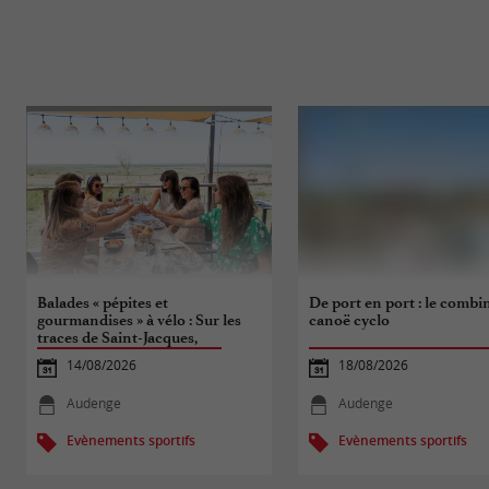
Balades « pépites et
De port en port : le combi
gourmandises » à vélo : Sur les
canoë cyclo
traces de Saint-Jacques,
d’Audenge à Biganos
14/08/2026
18/08/2026
Audenge
Audenge
Evènements sportifs
Evènements sportifs