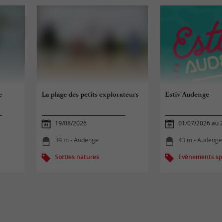
e
La plage des petits explorateurs
Estiv'Audenge
19/08/2026
01/07/2026 au 
39 m - Audenge
43 m - Audeng
Sorties natures
Evènements spo