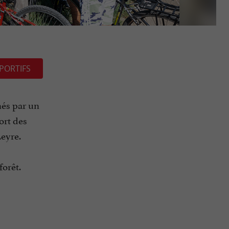
PORTIFS
nés par un
ort des
Leyre.
forêt.