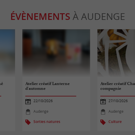
ÉVÈNEMENTS
À AUDENGE
né
Atelier créatif Lanterne
Atelier créatif Cha
d'automne
compagnie
22/10/2026
27/10/2026
Audenge
Audenge
Sorties natures
Culture