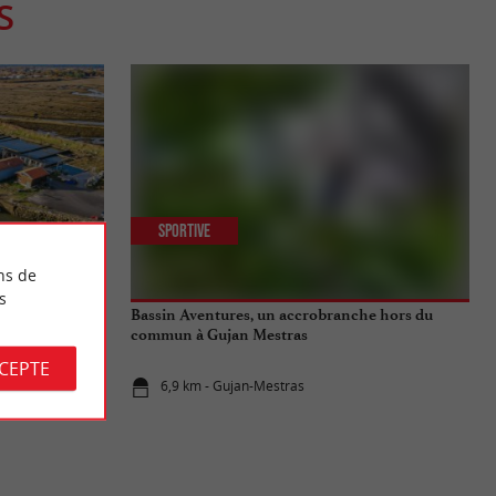
S
Sportive
ns de
s
ade découverte
Bassin Aventures, un accrobranche hors du
commun à Gujan Mestras
CCEPTE
6,9 km - Gujan-Mestras