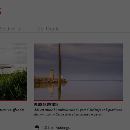
S
Se divertir
Se Réunir
Plage Graveyron
ectares, offre des
Elle est située à l'embouchure du port d'Audenge et à proximité
du domaine de Graveyron où se promener pour ...
1,3 km - Audenge