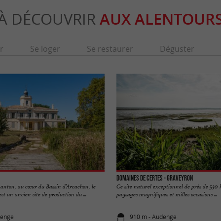
À DÉCOUVRIR
AUX ALENTOUR
r
Se loger
Se restaurer
Déguster
Domaines de Certes - Graveyron
anton, au cœur du Bassin d’Arcachon, le
Ce site naturel exceptionnel de près de 530 h
st un ancien site de production du ...
paysages magnifiques et milles occasions ...
denge
910 m - Audenge