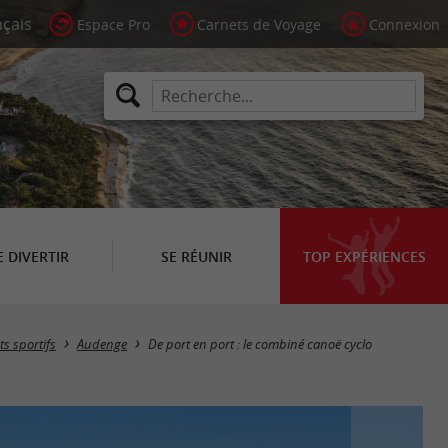
Espace Pro
Carnets de Voyage
Connexion
E DIVERTIR
SE RÉUNIR
TOP EXPÉRIENCES
s sportifs
Audenge
De port en port : le combiné canoë cyclo