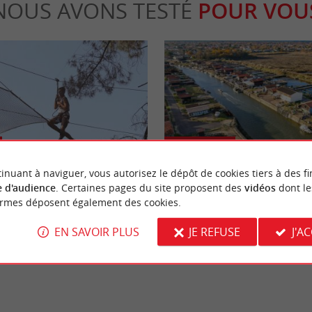
NOUS AVONS TESTÉ
POUR VOU
Familiale
inuant à naviguer, vous autorisez le dépôt de cookies tiers à des fi
 d'audience
. Certaines pages du site proposent des
vidéos
dont le
s, un parc de loisirs pour petits
Les 7 ports de Gujan-Mestras, bal
ormes déposent également des cookies.
an-Mestras
en famille
EN SAVOIR PLUS
JE REFUSE
J'A
jan-Mestras
6,9 km - Gujan-Mestras