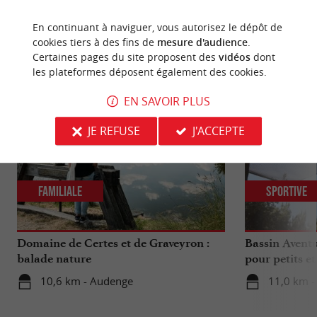
En continuant à naviguer, vous autorisez le dépôt de
cookies tiers à des fins de
mesure d'audience
.
NOUS AVONS TESTÉ
POUR VOUS
Certaines pages du site proposent des
vidéos
dont
les plateformes déposent également des cookies.
EN SAVOIR PLUS
JE REFUSE
J'ACCEPTE
Familiale
Sportive
Domaine de Certes et de Graveyron :
Bassin Aventu
balade nature
pour petits e
10,6 km - Audenge
11,0 km -