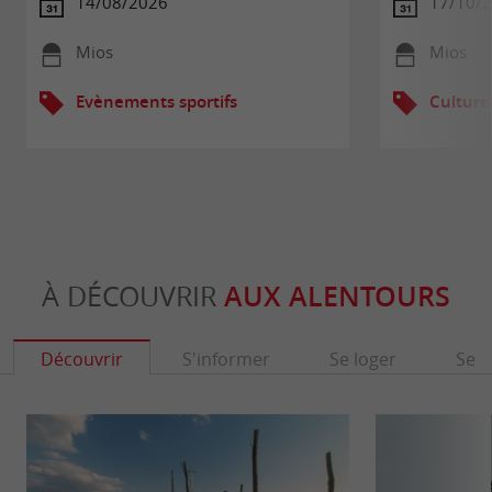
14/08/2026
17/10/
Mios
Mios
Evènements sportifs
Culture
À DÉCOUVRIR
AUX ALENTOURS
Découvrir
S'informer
Se loger
Se r