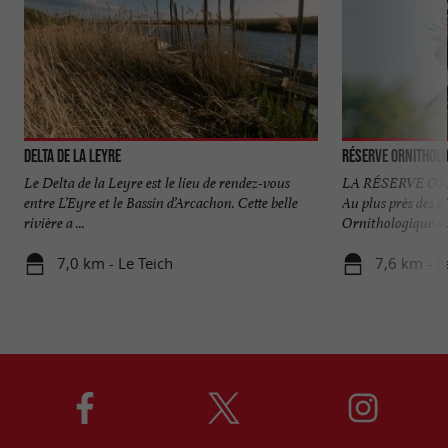
Delta de la Leyre
Réserve Orni­tholo
Le Delta de la Leyre est le lieu de rendez-vous
LA RÉSERVE O
entre L’Eyre et le Bassin d’Arcachon. Cette belle
Au plus près des 
rivière a ...
Ornithologique du 
7,0 km - Le Teich
7,6 km - L