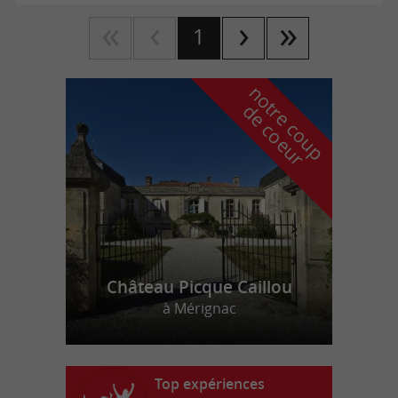
1
n
o
t
e
c
o
u
p
e
c
o
e
u
r
d
r
Château Picque Caillou
à Mérignac
Top expériences