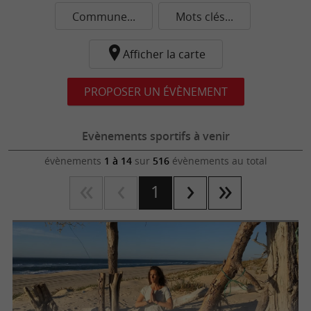
Commune...
Mots clés...
Afficher la carte
PROPOSER UN ÉVÈNEMENT
Evènements sportifs à venir
évènements
1 à 14
sur
516
évènements au total
1