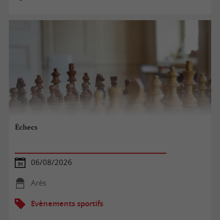
Échecs
06/08/2026
Arès
Evènements sportifs