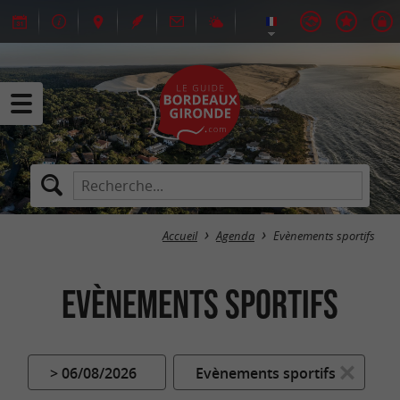
Accueil
Agenda
Evènements sportifs
Evènements sportifs
> 06/08/2026
Evènements sportifs