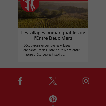
Les villages immanquables de
l’Entre Deux Mers
Découvrons ensemble les villages
enchanteurs de l’Entre-deux-Mers, entre
nature préservée et histoire ...