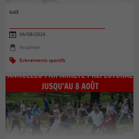
Golf
06/08/2026
Arcachon
Evènements sportifs