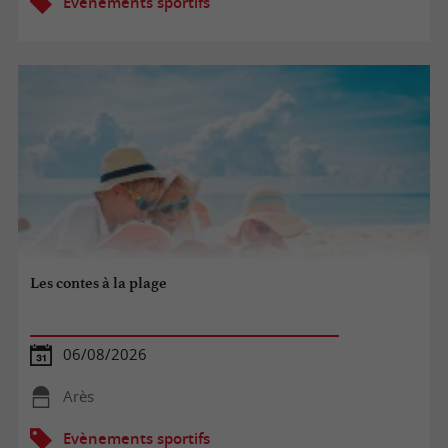
Evènements sportifs
Les contes à la plage
06/08/2026
Arès
Evènements sportifs