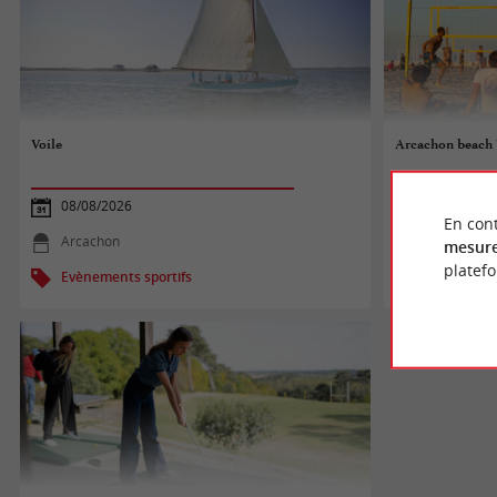
Voile
Arcachon beach 
08/08/2026
08/08/2026
En cont
Arcachon
Arcachon
mesure
platef
Evènements sportifs
Evènements