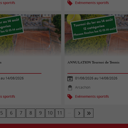
 sportifs
Evènements sportifs
s
ANNULATION Tournoi de Tennis
 au 14/08/2026
01/08/2026 au 14/08/2026
Arcachon
 sportifs
Evènements sportifs
...
5
6
7
8
9
10
11