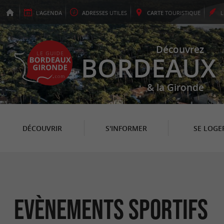
L'
AGENDA
ADRESSES
UTILES
CARTE
TOURISTIQUE
Découvrez
BORDEAUX
& la Gironde
DÉCOUVRIR
S'INFORMER
SE LOGE
Evènements sportifs