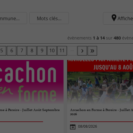
mmune...
Mots clés...
Affiche
évènements
1 à 14
sur
480
évène
...
5
6
7
8
9
10
11
e à Pereire - Juillet Août Septembre
Arcachon en Forme à Pereire - Juillet
2026
08/08/2026