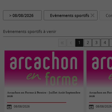
> 08/08/2026
Evènements sportifs
Co
Evènements sportifs à venir
1
2
3
4
Arcachon en Forme à Pereire - Juillet Août Septembre
Arcachon en Form
2026
2026
08/08/2026
08/08/2026