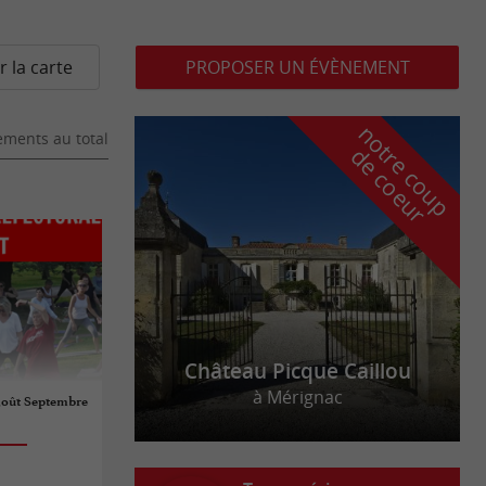
r la carte
PROPOSER UN ÉVÈNEMENT
n
o
t
e
c
o
u
p
e
c
o
e
u
ments au total
r
d
r
Château Picque Caillou
à Mérignac
 Août Septembre