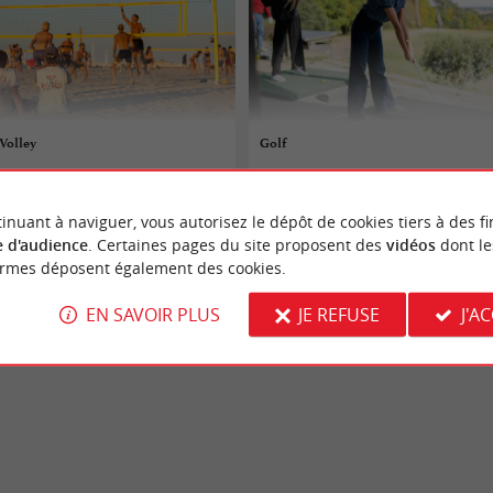
Volley
Golf
08/08/2026 au 09/08/2026
inuant à naviguer, vous autorisez le dépôt de cookies tiers à des fi
Arcachon
 d'audience
. Certaines pages du site proposent des
vidéos
dont le
ormes déposent également des cookies.
 sportifs
Evènements sportifs
EN SAVOIR PLUS
JE REFUSE
J'A