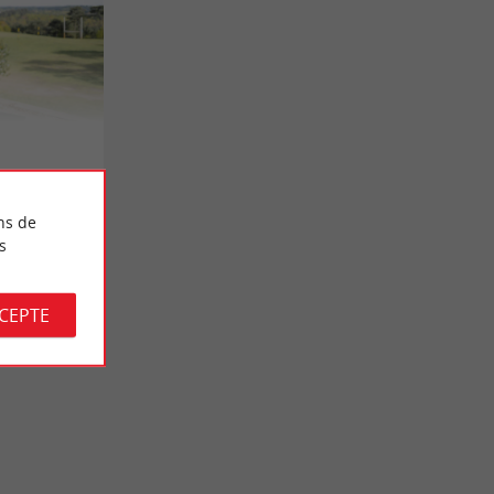
ns de
s
CCEPTE