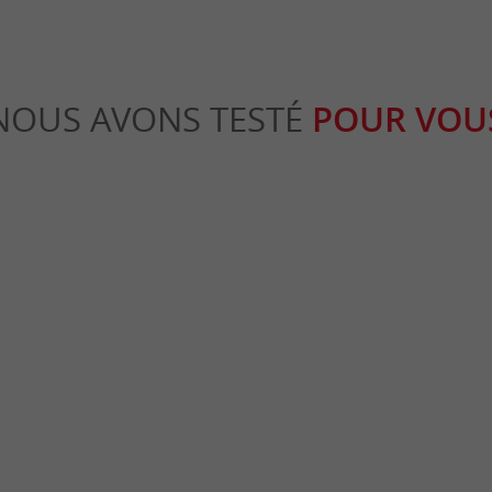
NOUS AVONS TESTÉ
POUR VOU
Gourmande
adelle de Blaye
Visite de Pauillac et ses alentours
laye
13,9 km - Pauillac