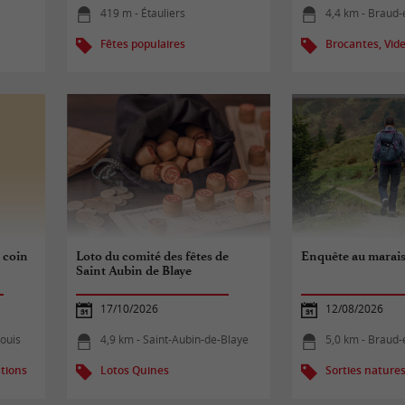
419 m - Étauliers
4,4 km - Braud-
Fêtes populaires
Brocantes, Vide
 coin
Loto du comité des fêtes de
Enquête au marai
Saint Aubin de Blaye
17/10/2026
12/08/2026
Louis
4,9 km - Saint-Aubin-de-Blaye
5,0 km - Braud-
tions
Lotos Quines
Sorties nature