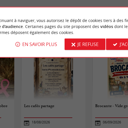
inuant à naviguer, vous autorisez le dépôt de cookies tiers à des fi
 d'audience
. Certaines pages du site proposent des
vidéos
dont le
ormes déposent également des cookies.
ÉVÈNEMENTS
À PROXIMITÉ
EN SAVOIR PLUS
JE REFUSE
J'A
obre
Les cafés partage
Brocante - Vide gr
18/08/2026
06/09/2026