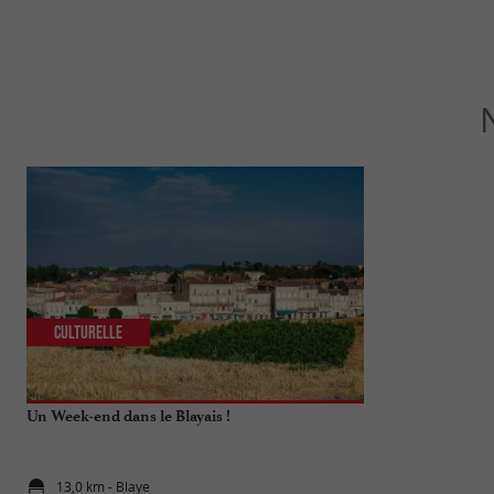
Culturelle
Culturelle
Un Week-end dans le Blayais !
Visite de la Cit
13,0 km - Blaye
13,0 km - B