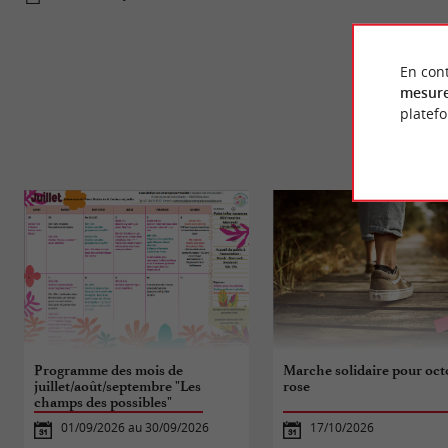
En cont
mesure
platef
Programme des mois de
Marche solidaire pour oct
juillet/août/septembre "Les
rose
champs des possibles"
01/09/2026 au 30/09/2026
17/10/2026