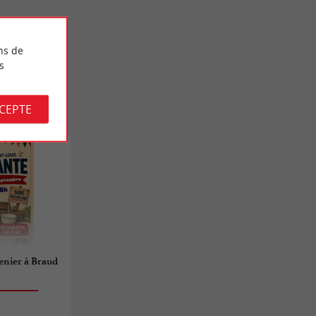
ns de
s
CCEPTE
enier à Braud