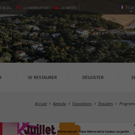
LE
BLOG
LA
NEWSLETTER
LA
MÉTÉO
R
SE RESTAURER
DÉGUSTER
S
Accueil
Agenda
Expositions
Étauliers
Programm