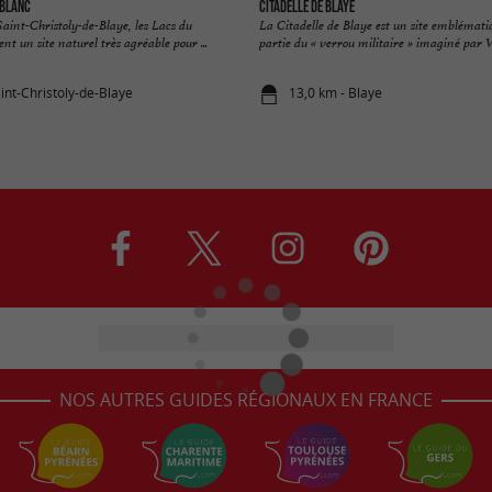
 Blanc
Citadelle de Blaye
Saint-Christoly-de-Blaye, les Lacs du
La Citadelle de Blaye est un site emblématiq
t un site naturel très agréable pour ...
partie du « verrou militaire » imaginé par V
int-Christoly-de-Blaye
13,0 km - Blaye
NOS AUTRES GUIDES RÉGIONAUX EN FRANCE