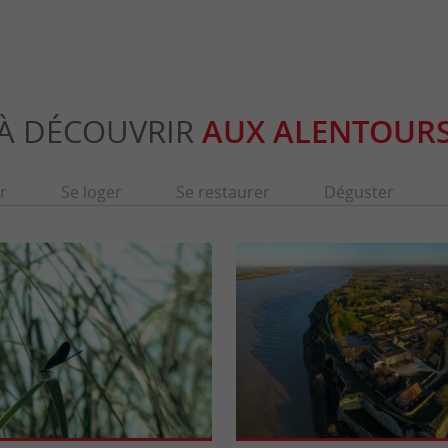
À DÉCOUVRIR
AUX ALENTOUR
r
Se loger
Se restaurer
Déguster