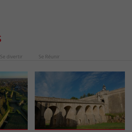
S
Se divertir
Se Réunir