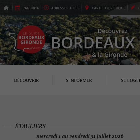
L'
AGENDA
ADRESSES
UTILES
CARTE
TOURISTIQUE
Découvrez
BORDEAUX
& la Gironde
DÉCOUVRIR
S'INFORMER
SE LOGE
ÉTAULIERS
mercredi 1 au vendredi 31 juillet 2026