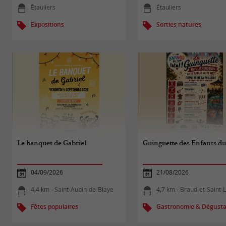
Étauliers
Étauliers
Expositions
Sorties natures
Le banquet de Gabriel
Guinguette des Enfants du
04/09/2026
21/08/2026
4,4 km - Saint-Aubin-de-Blaye
4,7 km - Braud-et-Saint-
Fêtes populaires
Gastronomie & Dégusta