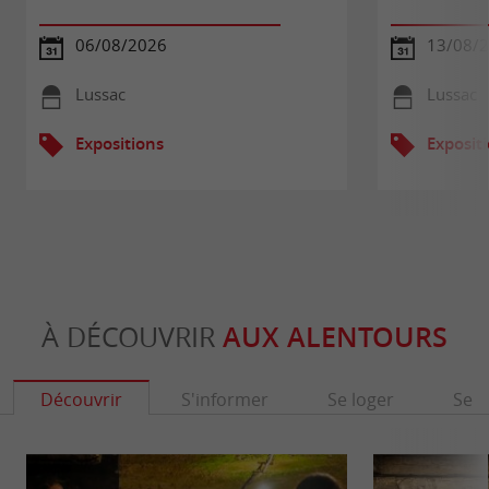
06/08/2026
13/08/
Lussac
Lussac
Expositions
Exposit
À DÉCOUVRIR
AUX ALENTOURS
Découvrir
S'informer
Se loger
Se r