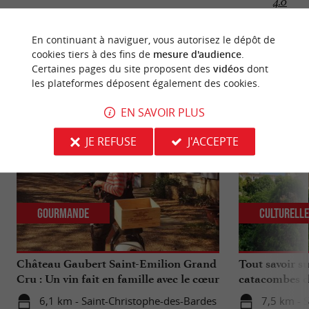
4.0
En continuant à naviguer, vous autorisez le dépôt de
cookies tiers à des fins de
mesure d'audience
.
Certaines pages du site proposent des
vidéos
dont
NOUS AVONS TESTÉ
POUR VOUS
les plateformes déposent également des cookies.
EN SAVOIR PLUS
JE REFUSE
J'ACCEPTE
Gourmande
Culturell
Château Gaubert Saint-Emilion Grand
Tout savoir su
Cru : Un vin fait en famille avec le cœur
catacombes d
6,1 km - Saint-Christophe-des-Bardes
7,5 km - S