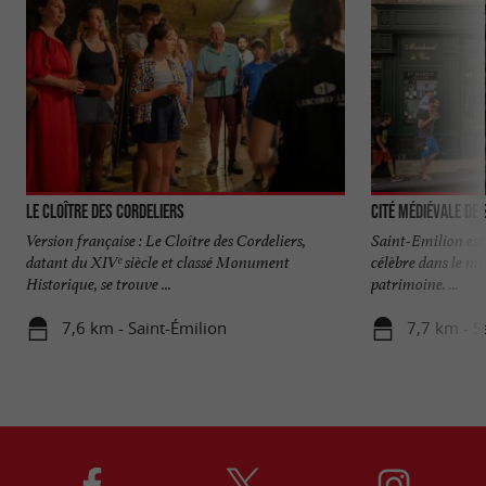
Le Cloître des Cordeliers
Cité médiévale de 
Version française : Le Cloître des Cordeliers,
Saint-Emilion est 
datant du XIVᵉ siècle et classé Monument
célèbre dans le mo
Historique, se trouve ...
patrimoine. ...
7,6 km - Saint-Émilion
7,7 km - S