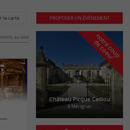
r la carte
PROPOSER UN ÉVÈNEMENT
n
o
t
e
c
o
u
p
e
c
o
e
u
ments au total
r
d
r
Château Picque Caillou
à Mérignac