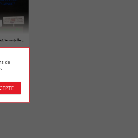
S-sur-Jalle _
ns de
s
CCEPTE