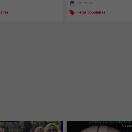
Avensan
aires
Fêtes populaires