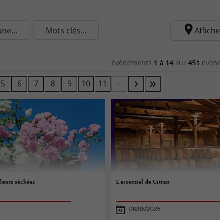
e...
Mots clés...
Affiche
évènements
1 à 14
sur
451
évène
...
5
6
7
8
9
10
11
fleurs séchées
L'essentiel de Citran
08/08/2026