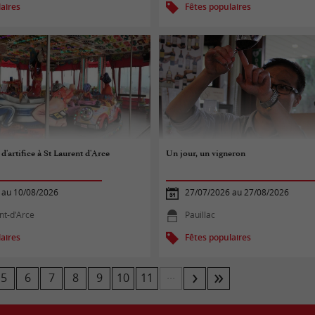
aires
Fêtes populaires
 d'artifice à St Laurent d'Arce
Un jour, un vigneron
 au 10/08/2026
27/07/2026 au 27/08/2026
nt-d'Arce
Pauillac
aires
Fêtes populaires
...
5
6
7
8
9
10
11