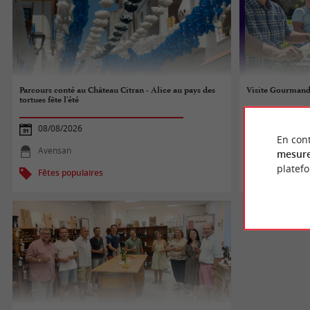
Parcours conté au Château Citran - Alice au pays des
Visite Gourmand
tortues fête l'été
08/08/2026
08/08/2026
En cont
Avensan
Avensan
mesure
platef
Fêtes populaires
Fêtes popul