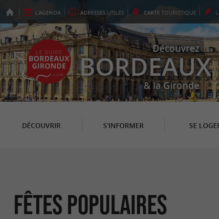
L'
AGENDA
ADRESSES
UTILES
CARTE
TOURISTIQUE
Découvrez
BORDEAUX
& la Gironde
DÉCOUVRIR
S'INFORMER
SE LOGE
Fêtes populaires