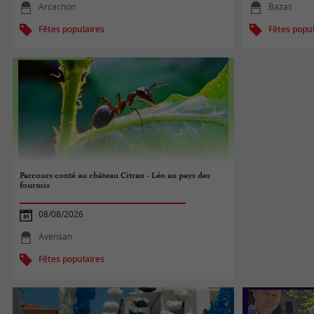
Arcachon
Bazas
Fêtes populaires
Fêtes popul
Parcours conté au château Citran - Léo au pays des
fourmis
08/08/2026
Avensan
Fêtes populaires