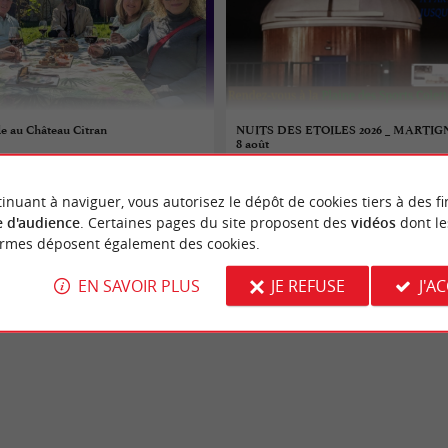
e au Château Citran
NUITS DES ETOILES 2026 _ MARTIGNA
8 août
08/08/2026
inuant à naviguer, vous autorisez le dépôt de cookies tiers à des fi
Martignas-sur-Jalle
 d'audience
. Certaines pages du site proposent des
vidéos
dont le
ormes déposent également des cookies.
aires
Fêtes populaires
EN SAVOIR PLUS
JE REFUSE
J'A