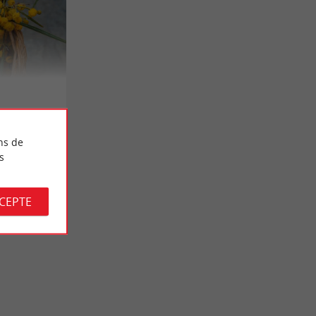
ns de
s
CCEPTE