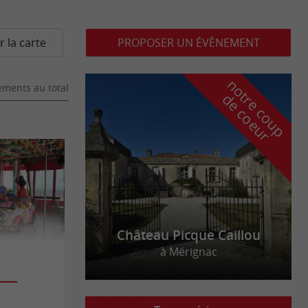
r la carte
PROPOSER UN ÉVÈNEMENT
n
o
t
e
c
o
u
p
e
c
o
e
u
ments au total
r
d
r
Château Picque Caillou
à Mérignac