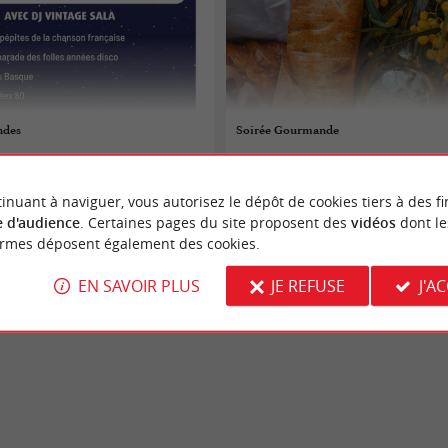
ndes
Soirée Gourmande
 au 28/08/2026
17/07/2026 au 28/08/2026
inuant à naviguer, vous autorisez le dépôt de cookies tiers à des fi
ntalivet
Vendays-Montalivet
 d'audience
. Certaines pages du site proposent des
vidéos
dont le
ormes déposent également des cookies.
aires
Fêtes populaires
EN SAVOIR PLUS
JE REFUSE
J'A