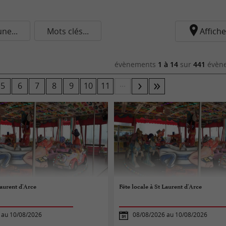
e...
Mots clés...
Affiche
évènements
1 à 14
sur
441
évène
...
5
6
7
8
9
10
11
Laurent d'Arce
Fête locale à St Laurent d'Arce
 au 10/08/2026
08/08/2026 au 10/08/2026