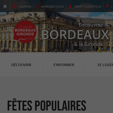
L'
AGENDA
ADRESSES
UTILES
CARTE
TOURISTIQUE
Découvrez
BORDEAUX
& la Gironde
DÉCOUVRIR
S'INFORMER
SE LOGE
Fêtes populaires