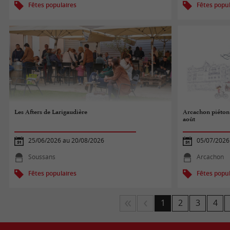
Fêtes populaires
Fêtes popul
Les Afters de Larigaudière
Arcachon piéton :
août
25/06/2026 au 20/08/2026
05/07/2026
Soussans
Arcachon
Fêtes populaires
Fêtes popul
1
2
3
4