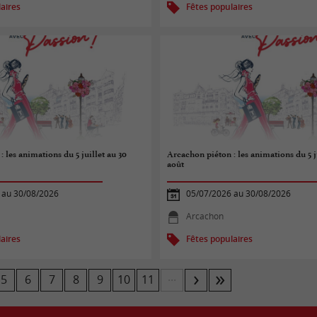
aires
Fêtes populaires
 les animations du 5 juillet au 30
Arcachon piéton : les animations du 5 j
août
 au 30/08/2026
05/07/2026 au 30/08/2026
Arcachon
aires
Fêtes populaires
...
5
6
7
8
9
10
11