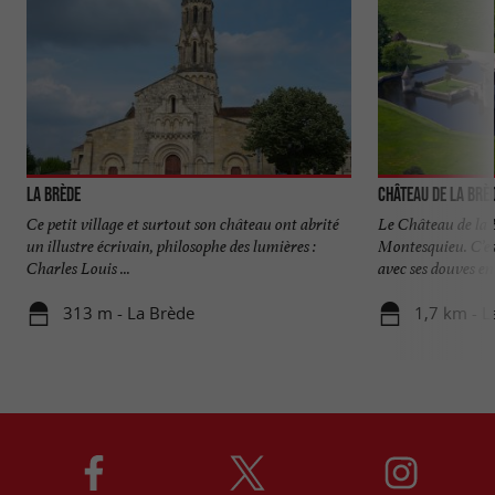
La Brède
Château de La Brè
Ce petit village et surtout son château ont abrité
Le Château de la 
un illustre écrivain, philosophe des lumières :
Montesquieu. C’es
Charles Louis ...
avec ses douves en 
313 m - La Brède
1,7 km - L