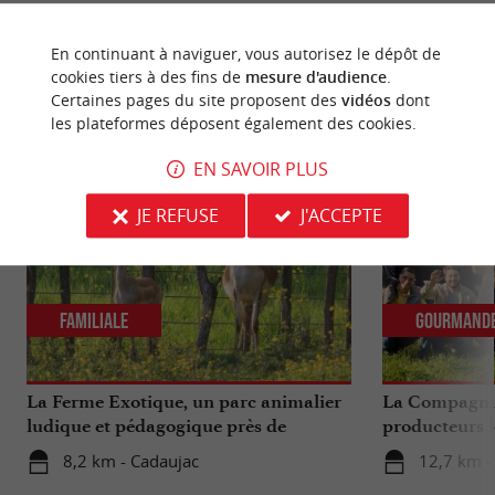
En continuant à naviguer, vous autorisez le dépôt de
cookies tiers à des fins de
mesure d'audience
.
Certaines pages du site proposent des
vidéos
dont
NOUS AVONS TESTÉ
POUR VOUS
les plateformes déposent également des cookies.
EN SAVOIR PLUS
JE REFUSE
J'ACCEPTE
Familiale
Gourmand
La Ferme Exotique, un parc animalier
La Compagnie
ludique et pédagogique près de
producteurs l
Bordeaux
...
8,2 km - Cadaujac
12,7 km -