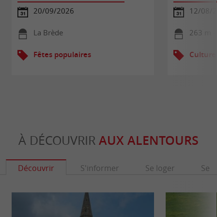
20/09/2026
12/08/
La Brède
263 m -
Fêtes populaires
Culture
À DÉCOUVRIR
AUX ALENTOURS
Découvrir
S'informer
Se loger
Se r