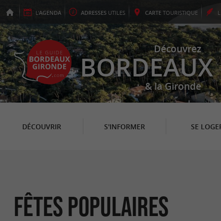
L'
AGENDA
ADRESSES
UTILES
CARTE
TOURISTIQUE
Découvrez
BORDEAUX
& la Gironde
DÉCOUVRIR
S'INFORMER
SE LOGE
Fêtes populaires