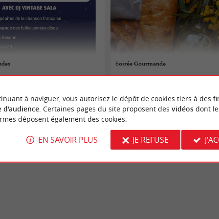
ndes
Soirée Gourmande
 au 28/08/2026
17/07/2026 au 28/08/2026
inuant à naviguer, vous autorisez le dépôt de cookies tiers à des fi
ntalivet
Vendays-Montalivet
 d'audience
. Certaines pages du site proposent des
vidéos
dont le
ormes déposent également des cookies.
aires
Fêtes populaires
EN SAVOIR PLUS
JE REFUSE
J'A