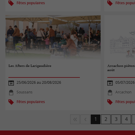
Fêtes populaires
Fêtes popul
Les Afters de Larigaudière
Arcachon piéton :
août
25/06/2026 au 20/08/2026
05/07/2026
Soussans
Arcachon
Fêtes populaires
Fêtes popul
1
2
3
4