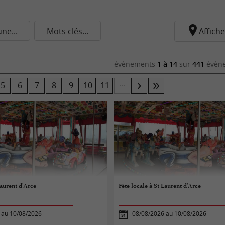
e...
Mots clés...
Affiche
évènements
1 à 14
sur
441
évène
...
5
6
7
8
9
10
11
Laurent d'Arce
Fête locale à St Laurent d'Arce
 au 10/08/2026
08/08/2026 au 10/08/2026