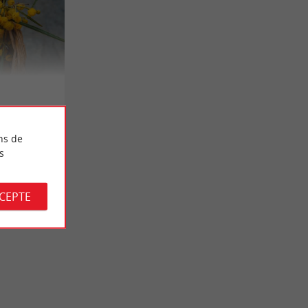
ns de
s
CCEPTE