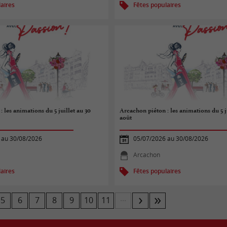
aires
Fêtes populaires
 les animations du 5 juillet au 30
Arcachon piéton : les animations du 5 j
août
 au 30/08/2026
05/07/2026 au 30/08/2026
Arcachon
aires
Fêtes populaires
...
5
6
7
8
9
10
11