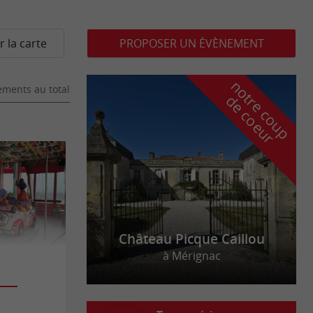
r la carte
PROPOSER UN ÉVÈNEMENT
n
o
t
e
c
o
u
p
e
c
o
e
u
ments au total
r
d
r
Château Picque Caillou
à Mérignac