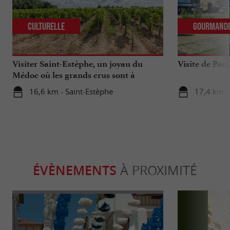
Culturelle
Gourmand
Visiter Saint-Estèphe, un joyau du
Visite de Paui
Médoc où les grands crus sont à
l’honneur
16,6 km - Saint-Estèphe
17,4 km - 
ÉVÈNEMENTS
À PROXIMITÉ