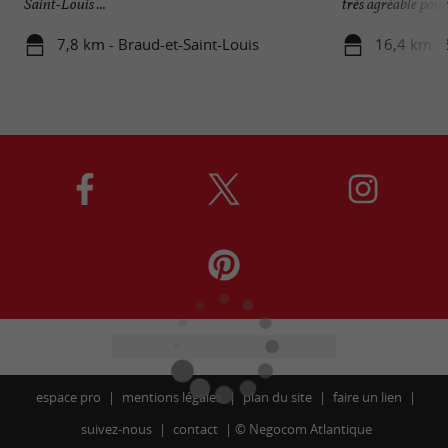
Saint-Louis ...
très agréable pour 
7,8 km - Braud-et-Saint-Louis
16,4 km - 
espace pro
mentions légales
plan du site
faire un lien
suivez-nous
contact
©
Negocom Atlantique