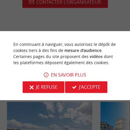
CONTACTER L'ORGANISATEUR
dernière mise à jour :
16/06/2026 à 01:13:00
En continuant à naviguer, vous autorisez le dépôt de
Source :
Image d'illustration non
Sirtaqui
-
cookies tiers à des fins de
mesure d'audience
.
contractuelle
Certaines pages du site proposent des
vidéos
dont
les plateformes déposent également des cookies.
EN SAVOIR PLUS
JE REFUSE
J'ACCEPTE
NOUS AVONS TESTÉ
POUR VOUS