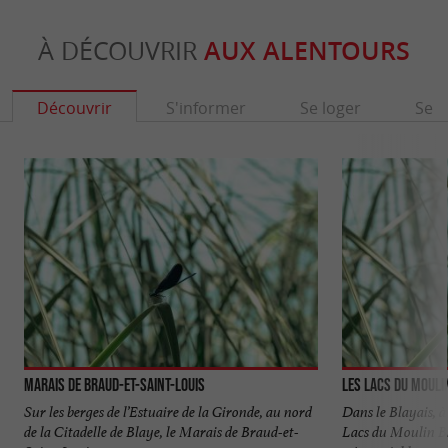
À DÉCOUVRIR
AUX ALENTOURS
Découvrir
S'informer
Se loger
Se r
Marais de Braud-et-Saint-Louis
Les Lacs du Mouli
Sur les berges de l’Estuaire de la Gironde, au nord
Dans le Blayais, à
de la Citadelle de Blaye, le Marais de Braud-et-
Lacs du Moulin Bl