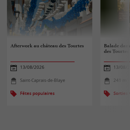
Afterwork au château des Tourtes
Balade dans
des Tourtes
13/08/2026
13/08/
Saint-Caprais-de-Blaye
241 m - 
Fêtes populaires
Sorties