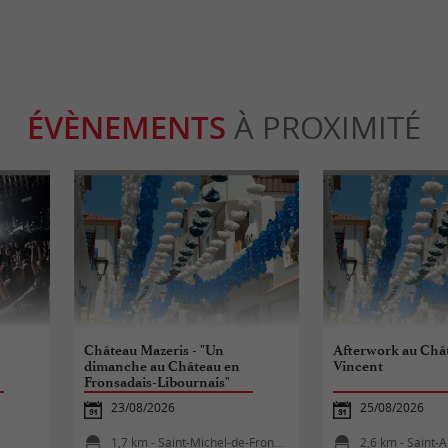
ÉVÈNEMENTS
À PROXIMITÉ
Château Mazeris - "Un
Afterwork au Chât
dimanche au Château en
Vincent
Fronsadais-Libournais"
23/08/2026
25/08/2026
1,7 km - Saint-Michel-de-Fronsac
2,6 km - Saint-