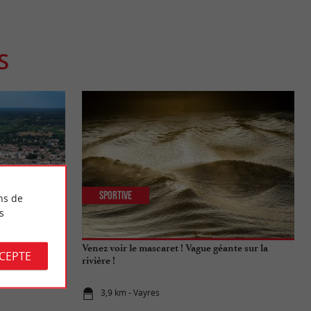
S
Sportive
ns de
s
Libournais !
Venez voir le mascaret ! Vague géante sur la
CCEPTE
rivière !
3,9 km - Vayres