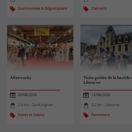
Gastronomie & Dégustations
Concerts
Afterworks
Visite guidée de la bastide
Libourne
25/08/2026
12/08/2026
2,6 km - Saint-Aignan
3,2 km - Libourne
Foires et Salons
Patrimoine