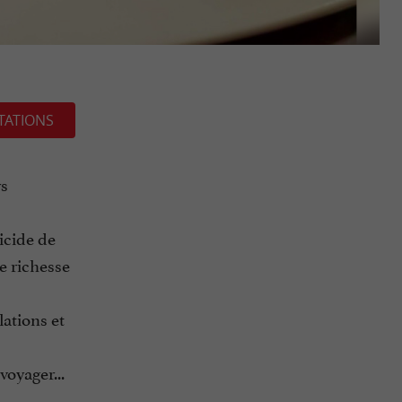
TATIONS
rs
icide de
de richesse
ations et
voyager...