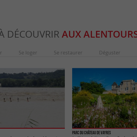
À DÉCOUVRIR
AUX ALENTOUR
r
Se loger
Se restaurer
Déguster
Parc du Château de Vayres