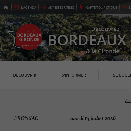
L'
AGENDA
ADRESSES
UTILES
CARTE
TOURISTIQUE
Découvrez
BORDEAUX
& la Gironde
DÉCOUVRIR
S'INFORMER
SE LOGE
Acc
FRONSAC
mardi 14 juillet 2026