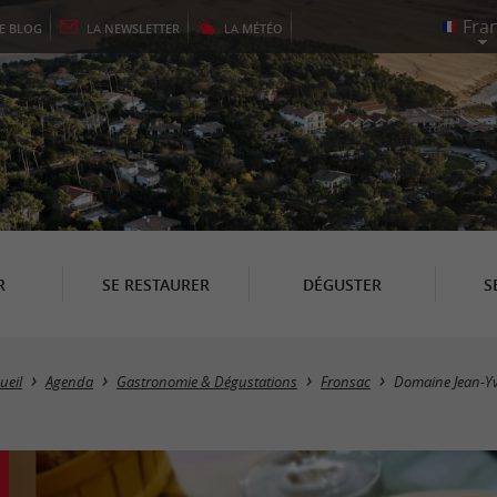
LE
BLOG
LA
NEWSLETTER
LA
MÉTÉO
R
SE RESTAURER
DÉGUSTER
S
ueil
Agenda
Gastronomie & Dégustations
Fronsac
Domaine Jean-Yv