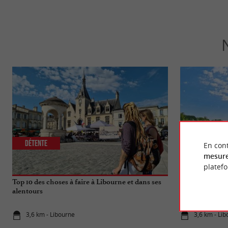
Détente
Culturelle
En cont
mesure
platef
Top 10 des choses à faire à Libourne et dans ses
Visite de Libou
alentours
Portuaire
3,6 km - Libourne
3,6 km - Li