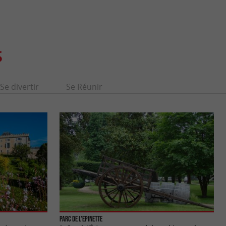
S
Se divertir
Se Réunir
Parc de l'Epinette