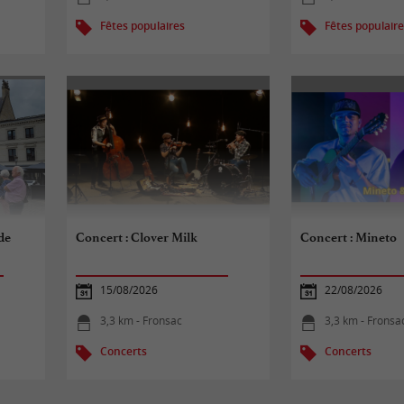
Fêtes populaires
Fêtes populair
 de
Concert : Clover Milk
Concert : Mineto
15/08/2026
22/08/2026
3,3 km - Fronsac
3,3 km - Fronsa
Concerts
Concerts