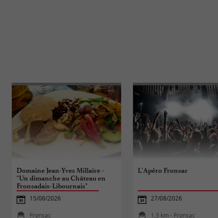
Domaine Jean-Yves Millaire -
L'Apéro Fronsac
"Un dimanche au Château en
Fronsadais-Libournais"
15/08/2026
27/08/2026
Fronsac
1,3 km - Fronsac