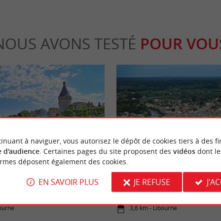
NOUS AVONS TESTÉ
POUR VOU
Séjours / Weekend
inuant à naviguer, vous autorisez le dépôt de cookies tiers à des fi
 d'audience
. Certaines pages du site proposent des
vidéos
dont le
ormes déposent également des cookies.
rne : une balade dans une bastide
Bonne idée : Un week-end dans le 
EN SAVOIR PLUS
JE REFUSE
J'A
bourne
3,6 km - Libourne