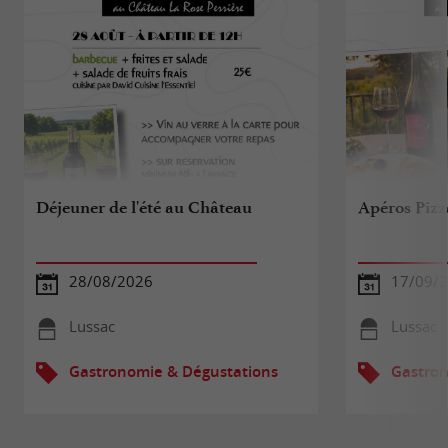
Déjeuner de l'été au Château
Apéros Pizz
28/08/2026
17/09/
Lussac
Lussac
Gastronomie & Dégustations
Gastron