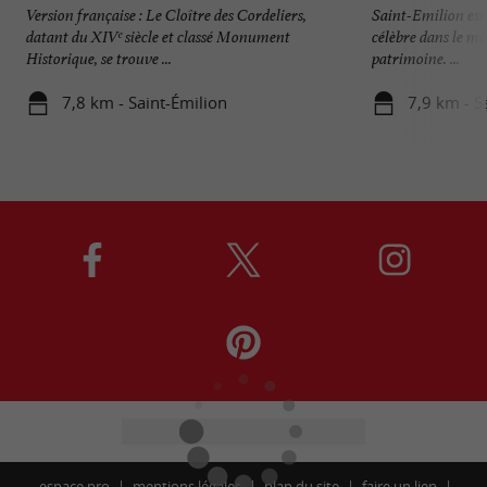
Version française : Le Cloître des Cordeliers,
Saint-Emilion est 
datant du XIVᵉ siècle et classé Monument
célèbre dans le mo
Historique, se trouve ...
patrimoine. ...
7,8 km - Saint-Émilion
7,9 km - S
espace pro
mentions légales
plan du site
faire un lien