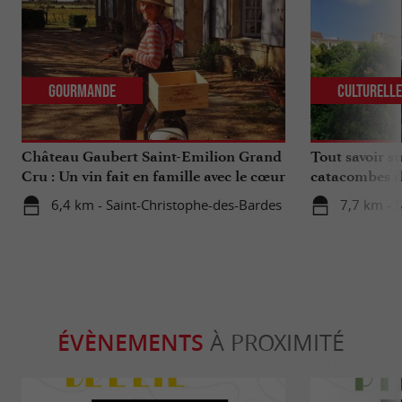
Gourmande
Culturell
Château Gaubert Saint-Emilion Grand
Tout savoir su
Cru : Un vin fait en famille avec le cœur
catacombes d
6,4 km - Saint-Christophe-des-Bardes
7,7 km - S
ÉVÈNEMENTS
À PROXIMITÉ