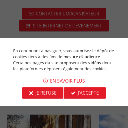
CONTACTER L'ORGANISATEUR
SITE INTERNET DE L'ÉVÈNEMENT
En continuant à naviguer, vous autorisez le dépôt de
dernière mise à jour :
cookies tiers à des fins de
mesure d'audience
.
07/05/2026 à 12:02:19
Certaines pages du site proposent des
vidéos
dont
Source :
les plateformes déposent également des cookies.
Evènement proposé par un internaute
EN SAVOIR PLUS
JE REFUSE
J'ACCEPTE
NOUS AVONS TESTÉ
POUR VOUS