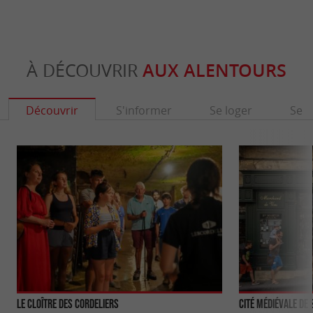
À DÉCOUVRIR
AUX ALENTOURS
Découvrir
S'informer
Se loger
Se r
Le Cloître des Cordeliers
Cité médiévale de 