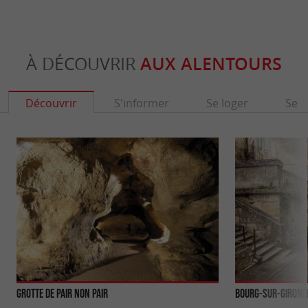
À DÉCOUVRIR
AUX ALENTOURS
Découvrir
S'informer
Se loger
Se r
Grotte de Pair non Pair
Bourg-sur-Girond