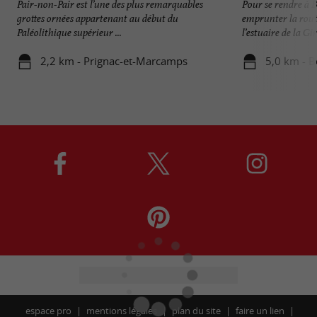
Pair-non-Pair est l’une des plus remarquables
Pour se rendre à 
grottes ornées appartenant au début du
emprunter la rout
Paléolithique supérieur ...
l’estuaire de la Gir
2,2 km - Prignac-et-Marcamps
5,0 km - 
espace pro
mentions légales
plan du site
faire un lien