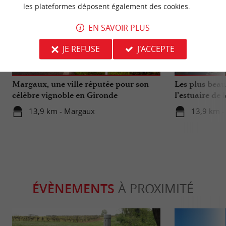
les plateformes déposent également des cookies.
EN SAVOIR PLUS
Culturelle
Culturell
JE REFUSE
J'ACCEPTE
Margaux, une ville réputée pour son
Les plus beau
célèbre vignoble en Gironde
l’estuaire de 
13,9 km - Margaux
13,9 km 
ÉVÈNEMENTS
À PROXIMITÉ