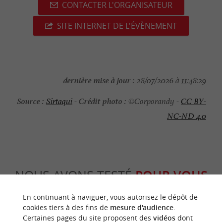
CONTACTER L'ORGANISATEUR
SITE INTERNET DE L'ÉVÈNEMENT
dernière mise à jour :
28/07/2026 à 11:48:29
Source :
Crédit photo :
Sirtaqui
-
©Corporandy -
CC BY-
NC-ND 4.0
NOUS AVONS TESTÉ
POUR VOUS
En continuant à naviguer, vous autorisez le dépôt de
cookies tiers à des fins de
mesure d'audience
.
Certaines pages du site proposent des
vidéos
dont