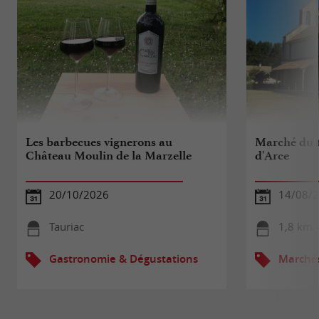
Les barbecues vignerons au
Marché du t
Château Moulin de la Marzelle
d'Arce
20/10/2026
14/08/
Tauriac
1,8 km -
Gastronomie & Dégustations
Marché