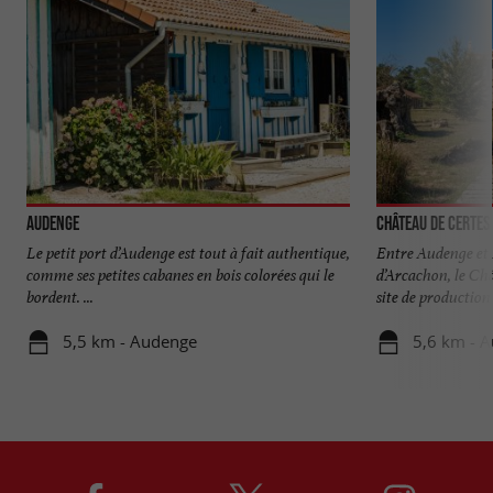
Audenge
Château de Certes
Le petit port d’Audenge est tout à fait authentique,
Entre Audenge et
comme ses petites cabanes en bois colorées qui le
d’Arcachon, le Ch
bordent. ...
site de production 
5,5 km - Audenge
5,6 km - 