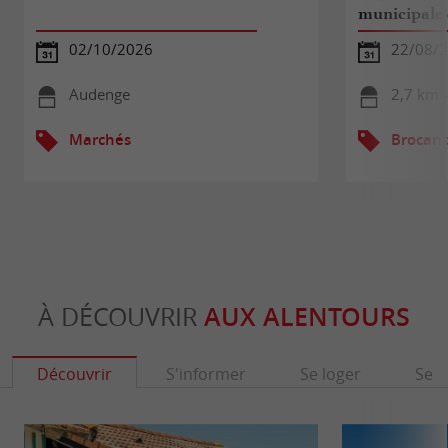
municipale 
02/10/2026
22/08/
Audenge
2,7 km 
Marchés
Brocant
À DÉCOUVRIR
AUX ALENTOURS
Découvrir
S'informer
Se loger
Se r