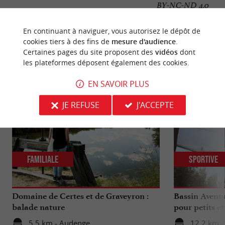
BY-NC-ND 4.0
En continuant à naviguer, vous autorisez le dépôt de
cookies tiers à des fins de
mesure d'audience
.
Certaines pages du site proposent des
vidéos
dont
NOUS AVONS TESTÉ
POUR VOUS
les plateformes déposent également des cookies.
EN SAVOIR PLUS
JE REFUSE
J'ACCEPTE
Familiale
Sportive
Domaine de Certes et de Graveyron :
Bassin Aventu
balade nature
pour petits e
5,5 km - Audenge
12,2 km -