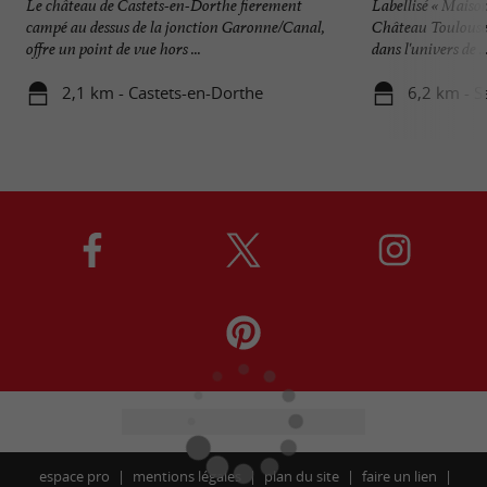
Le château de Castets-en-Dorthe fierement
Labellisé « Maison 
campé au dessus de la jonction Garonne/Canal,
Château Toulouse-
offre un point de vue hors ...
dans l'univers de ..
2,1 km - Castets-en-Dorthe
6,2 km - S
espace pro
mentions légales
plan du site
faire un lien