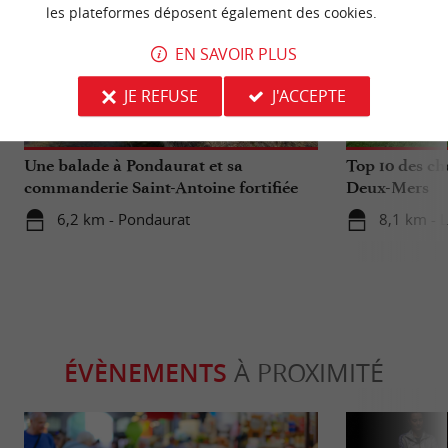
les plateformes déposent également des cookies.
EN SAVOIR PLUS
Culturelle
Séjours /
JE REFUSE
J'ACCEPTE
Une balade à Pondaurat et sa
Top 10 des cho
commanderie Saint-Antoine fortifiée
Deux-Mers
6,2 km - Pondaurat
8,1 km - 
ÉVÈNEMENTS
À PROXIMITÉ