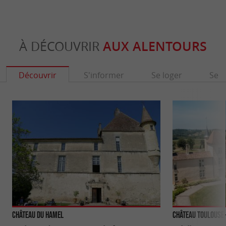
À DÉCOUVRIR
AUX ALENTOURS
Découvrir
S'informer
Se loger
Se r
Château du Hamel
Château Toulouse