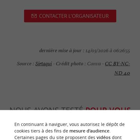
CONTACTER L'ORGANISATEUR
dernière mise à jour :
14/03/2026 à 06:26:55
Source :
Crédit photo :
Sirtaqui
-
Canva -
CC BY-NC-
ND 4.0
NOUS AVONS TESTÉ
POUR VOUS
En continuant à naviguer, vous autorisez le dépôt de
cookies tiers à des fins de
mesure d'audience
.
Certaines pages du site proposent des
vidéos
dont