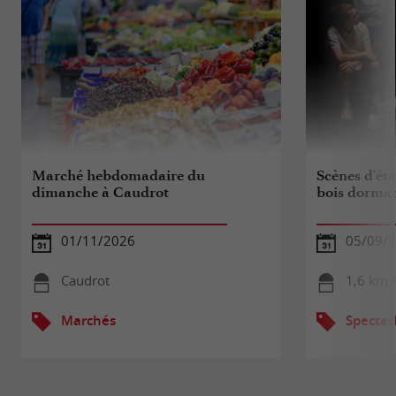
Marché hebdomadaire du
Scènes d'été
dimanche à Caudrot
bois dorma
01/11/2026
05/09/
Caudrot
1,6 km -
Marchés
Spectac