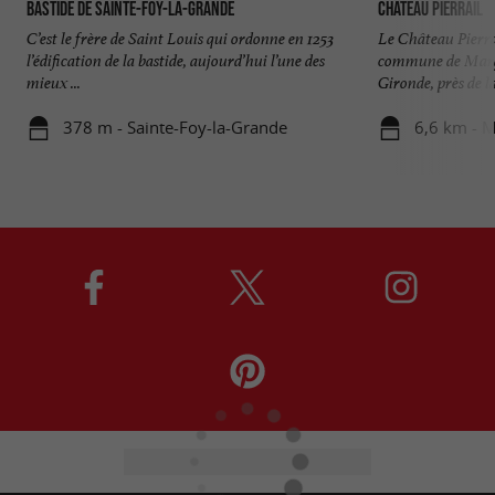
Bastide de Sainte-Foy-la-Grande
Château Pierrail
C’est le frère de Saint Louis qui ordonne en 1253
Le Château Pierral
l’édification de la bastide, aujourd’hui l’une des
commune de Margu
mieux ...
Gironde, près de la 
378 m - Sainte-Foy-la-Grande
6,6 km - 