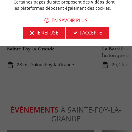
Certaines pages du site proposent des
vidéos
dont
les plateformes déposent également des cookies.
EN SAVOIR PLUS
Culturelle
Familiale
JE REFUSE
J'ACCEPTE
Sainte-Foy-la-Grande
La Bataille de
historique so
28 m - Sainte-Foy-la-Grande
20,4 km - 
ÉVÈNEMENTS
À SAINTE-FOY-LA-
GRANDE