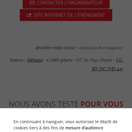
CONTACTER L'ORGANISATEUR
SITE INTERNET DE L'ÉVÈNEMENT
dernière mise à jour :
05/03/2026 à 09:40:07
Source :
Crédit photo :
Sirtaqui
-
OT du Pays Foyen -
CC
BY-NC-ND 4.0
NOUS AVONS TESTÉ
POUR VOUS
En continuant à naviguer, vous autorisez le dépôt de
cookies tiers à des fins de
mesure d'audience
.