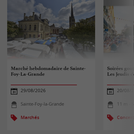
Marché hebdomadaire de Sainte-
Soirées gou
Foy-La-Grande
Les Jeudis d
29/08/2026
20/08/
Sainte-Foy-la-Grande
11 m - 
Marchés
Concert