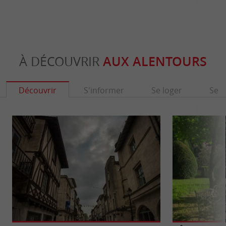
À DÉCOUVRIR
AUX ALENTOURS
Découvrir
S'informer
Se loger
Se r