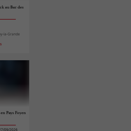
ck au Bar des
oy-la-Grande
es
e en Pays Foyen
27/09/2026