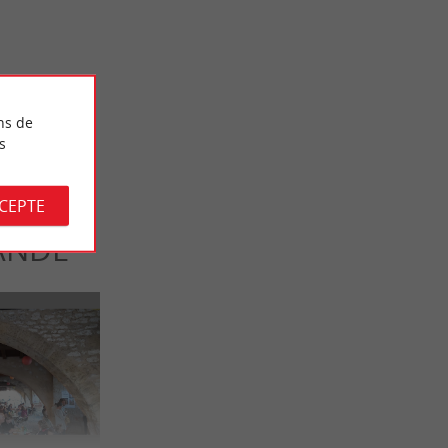
Château Gaubert Saint-Emilion Grand Cru : Un
vin fait en famille avec le cœur
27,5 km - Saint-Christophe-des-Bardes
ns de
s
CCEPTE
ANDE