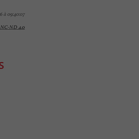
6 à 09:40:07
-NC-ND 4.0
S
Gourmande