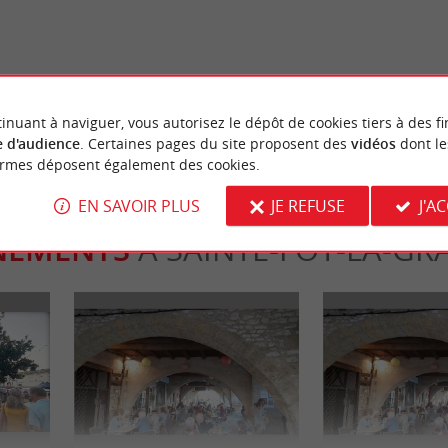
Castillon : Spectacle historique son
Castillon-la-Bataille
 Gironde
stillon-la-Bataille
20,4 km - Castillon-la-Bataille
inuant à naviguer, vous autorisez le dépôt de cookies tiers à des fi
 d'audience
. Certaines pages du site proposent des
vidéos
dont le
ormes déposent également des cookies.
EN SAVOIR PLUS
JE REFUSE
J'A
NEMENTS
À SAINTE-FOY-LA-GR