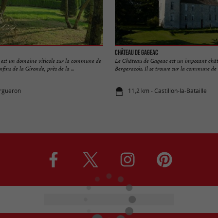
Château de Gageac
 est un domaine viticole sur la commune de
Le Château de Gageac est un imposant chât
ins de la Gironde, près de la ...
Bergeracois. Il se trouve sur la commune de .
argueron
11,2 km - Castillon-la-Bataille