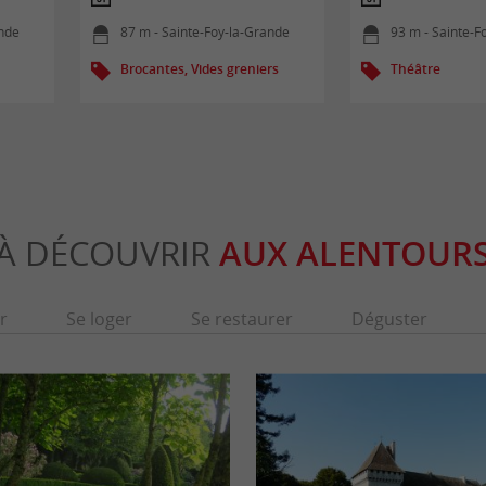
ande
87 m - Sainte-Foy-la-Grande
93 m - Sainte-F
Brocantes, Vides greniers
Théâtre
À DÉCOUVRIR
AUX ALENTOUR
r
Se loger
Se restaurer
Déguster