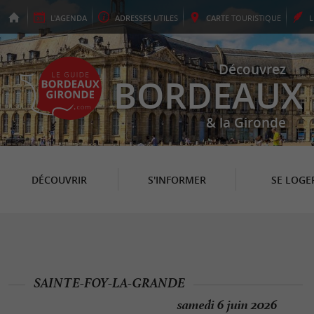
L'
AGENDA
ADRESSES
UTILES
CARTE
TOURISTIQUE
Découvrez
BORDEAUX
& la Gironde
DÉCOUVRIR
S'INFORMER
SE LOGE
SAINTE-FOY-LA-GRANDE
samedi 6 juin 2026