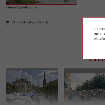
Sainte-Foy-la-Grande
La Bataille de 
et lumières en
28 m - Sainte-Foy-la-Grande
20,4 km - Ca
En cont
mesure
platef
ÉVÈ