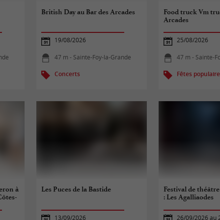
British Day au Bar des Arcades
Food truck Vm tru
Arcades
19/08/2026
25/08/2026
ande
47 m - Sainte-Foy-la-Grande
47 m - Sainte-F
Concerts
Fêtes populair
eron à
Les Puces de la Bastide
Festival de théâtr
Côtes-
: Les Agalliaodes
13/09/2026
26/09/2026 au 