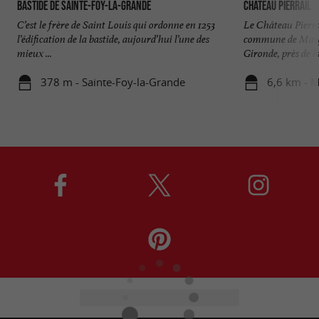
Bastide de Sainte-Foy-la-Grande
Château Pierrail
C’est le frère de Saint Louis qui ordonne en 1253
Le Château Pierral
l’édification de la bastide, aujourd’hui l’une des
commune de Margu
mieux ...
Gironde, près de la 
378 m - Sainte-Foy-la-Grande
6,6 km - 