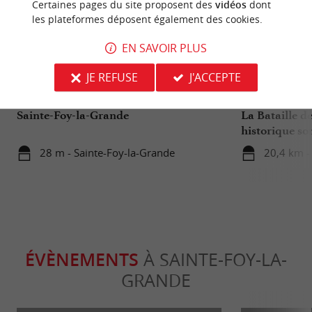
Certaines pages du site proposent des
vidéos
dont
les plateformes déposent également des cookies.
EN SAVOIR PLUS
Culturelle
Familiale
JE REFUSE
J'ACCEPTE
Sainte-Foy-la-Grande
La Bataille de
historique so
28 m - Sainte-Foy-la-Grande
20,4 km - 
ÉVÈNEMENTS
À SAINTE-FOY-LA-
GRANDE