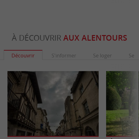
À DÉCOUVRIR
AUX ALENTOURS
Découvrir
S'informer
Se loger
Se r