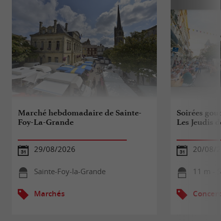
Marché hebdomadaire de Sainte-
Soirées gou
Foy-La-Grande
Les Jeudis d
29/08/2026
20/08/
Sainte-Foy-la-Grande
11 m - 
Marchés
Concert