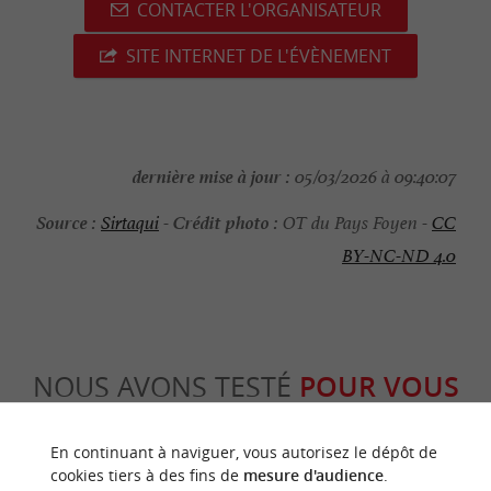
CONTACTER L'ORGANISATEUR
SITE INTERNET DE L'ÉVÈNEMENT
dernière mise à jour :
05/03/2026 à 09:40:07
Source :
Crédit photo :
Sirtaqui
-
OT du Pays Foyen -
CC
BY-NC-ND 4.0
NOUS AVONS TESTÉ
POUR VOUS
En continuant à naviguer, vous autorisez le dépôt de
cookies tiers à des fins de
mesure d'audience
.