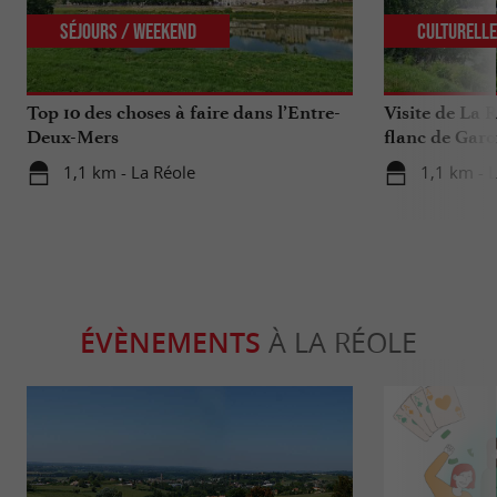
Séjours / Weekend
Culturell
Top 10 des choses à faire dans l’Entre-
Visite de La R
Deux-Mers
flanc de Garo
1,1 km - La Réole
1,1 km - 
ÉVÈNEMENTS
À LA RÉOLE