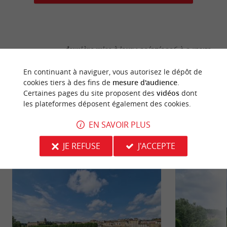
dernière mise à jour :
29/07/2026 à 04:19:51
Source :
Crédit photo :
Sirtaqui
-
Raymond Vaillier -
CC
En continuant à naviguer, vous autorisez le dépôt de
cookies tiers à des fins de
mesure d'audience
.
BY-NC-ND 4.0
Certaines pages du site proposent des
vidéos
dont
les plateformes déposent également des cookies.
EN SAVOIR PLUS
NOUS AVONS TESTÉ
POUR VOUS
JE REFUSE
J'ACCEPTE