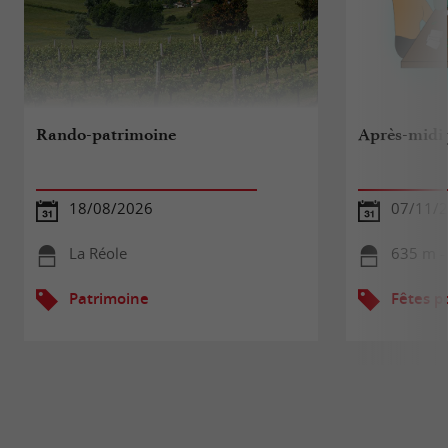
Rando-patrimoine
Après-midi 
18/08/2026
07/11/
La Réole
635 m -
Patrimoine
Fêtes p