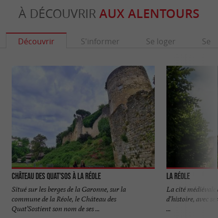
À DÉCOUVRIR
AUX ALENTOURS
Découvrir
S'informer
Se loger
Se r
Château des Quat'Sos à La Réole
La Réole
Situé sur les berges de la Garonne, sur la
La cité médiévale d
commune de la Réole, le Château des
d’histoire, avec se
Quat’Sostient son nom de ses ...
...