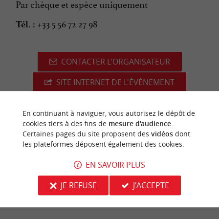
Par chèque et espèce uniquement
+33 5 56 72 27 98
Tél. :
CONTACTER L'ORGANISATEUR
SITE INTERNET DE L'ÉVÈNEMENT
En continuant à naviguer, vous autorisez le dépôt de
cookies tiers à des fins de
mesure d'audience
.
dernière mise à jour :
Certaines pages du site proposent des
vidéos
dont
22/04/2026 à 12:09:12
les plateformes déposent également des cookies.
Source :
Crédit photo :
Sirtaqui
-
Réserve Naturelle
EN SAVOIR PLUS
Géologique -
CC BY-NC-ND 4.0
JE REFUSE
J'ACCEPTE