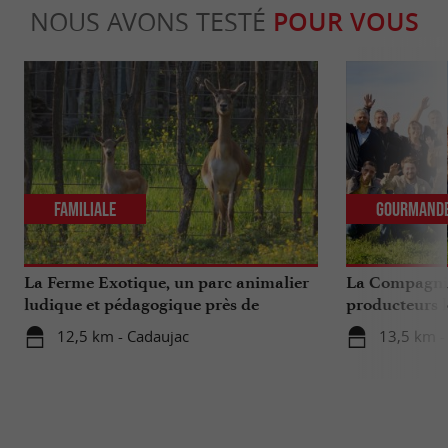
NOUS AVONS TESTÉ
POUR VOUS
Familiale
Gourmand
La Ferme Exotique, un parc animalier
La Compagnie
ludique et pédagogique près de
producteurs l
Bordeaux
...
12,5 km - Cadaujac
13,5 km -