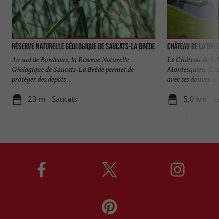
Réserve naturelle géologique de Saucats-La Brède
Château de La Brè
Au sud de Bordeaux, la Réserve Naturelle
Le Château de la 
Géologique de Saucats-La Brède permet de
Montesquieu. C’es
protéger des dépôts ...
avec ses douves en 
23 m - Saucats
5,0 km - L