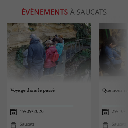
ÉVÈNEMENTS
À SAUCATS
Voyage dans le passé
Que nous rac
19/09/2026
29/10/
Saucats
Saucats