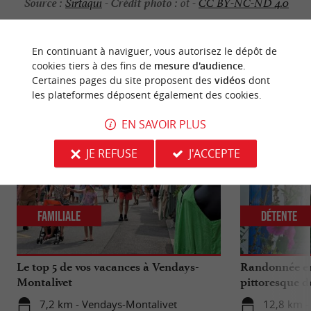
Source :
Crédit photo :
Sirtaqui
-
ot -
CC BY-NC-ND 4.0
En continuant à naviguer, vous autorisez le dépôt de
cookies tiers à des fins de
mesure d'audience
.
Certaines pages du site proposent des
vidéos
dont
NOUS AVONS TESTÉ
POUR VOUS
les plateformes déposent également des cookies.
EN SAVOIR PLUS
JE REFUSE
J'ACCEPTE
Familiale
Détente
Le top 5 de vos vacances à Vendays-
Randonnée en
Montalivet
pittoresque de
artisans et hu
7,2 km - Vendays-Montalivet
12,8 km - 