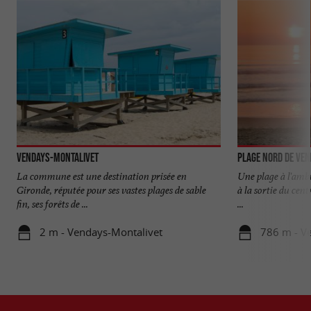
Vendays-Montalivet
Plage Nord de Ve
La commune est une destination prisée en
Une plage à l'ambi
Gironde, réputée pour ses vastes plages de sable
à la sortie du cent
fin, ses forêts de ...
...
2 m - Vendays-Montalivet
786 m - V