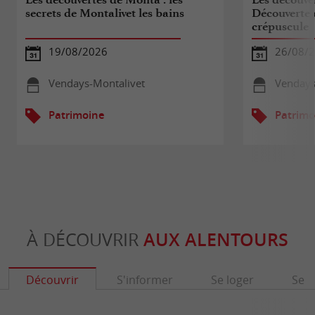
secrets de Montalivet les bains
Découverte 
crépuscule
19/08/2026
26/08/
Vendays-Montalivet
Vendays
Patrimoine
Patrimo
À DÉCOUVRIR
AUX ALENTOURS
Découvrir
S'informer
Se loger
Se r