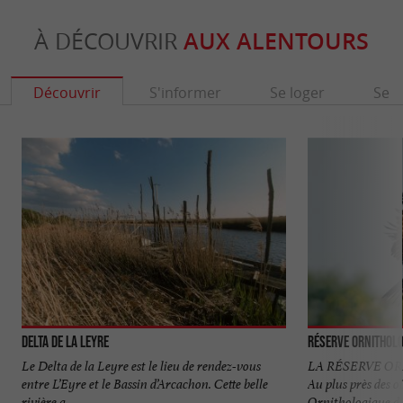
À DÉCOUVRIR
AUX ALENTOURS
Découvrir
S'informer
Se loger
Se r
Delta de la Leyre
Réserve Orni­tholo
Le Delta de la Leyre est le lieu de rendez-vous
LA RÉSERVE O
entre L’Eyre et le Bassin d’Arcachon. Cette belle
Au plus près des 
rivière a ...
Ornithologique du 