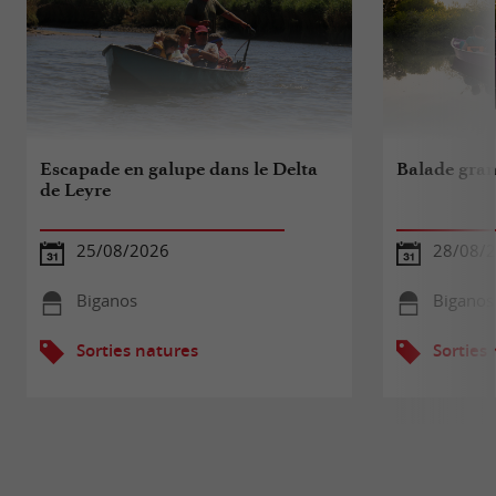
Escapade en galupe dans le Delta
Balade gran
de Leyre
25/08/2026
28/08/
Biganos
Biganos
Sorties natures
Sorties