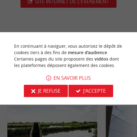
SITE INTERNET DE L'ÉVÈNEMENT
dernière mise à jour :
27/05/2026 à 10:18:30
En continuant à naviguer, vous autorisez le dépôt de
Source :
Crédit photo :
Sirtaqui
-
OT Coeur du Bassin -
cookies tiers à des fins de
mesure d'audience
.
CC BY-NC-ND 4.0
Certaines pages du site proposent des
vidéos
dont
les plateformes déposent également des cookies.
EN SAVOIR PLUS
JE REFUSE
J'ACCEPTE
NOUS AVONS TESTÉ
POUR VOUS