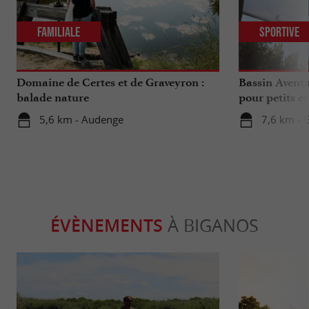
Familiale
Sportive
Domaine de Certes et de Graveyron :
Bassin Aventu
balade nature
pour petits e
5,6 km - Audenge
7,6 km - 
ÉVÈNEMENTS
À BIGANOS