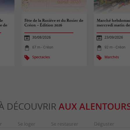
le
Fête de la Rosière et du Rosier de
Marché hebdomad
e de
Créon – Édition 2026
mercredi matin d
30/08/2026
23/09/2026
67 m - Créon
92 m - Créon
Spectacles
Marchés
À DÉCOUVRIR
AUX ALENTOUR
r
Se loger
Se restaurer
Déguster