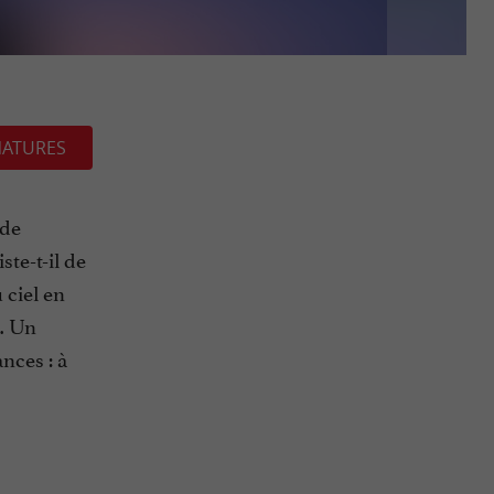
NATURES
 de
ste-t-il de
 ciel en
s… Un
nces : à