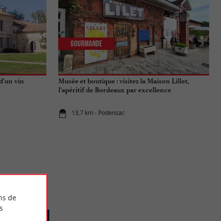
Gourmande
d’un vin
Musée et boutique : visitez la Maison Lillet,
l’apéritif de Bordeaux par excellence
13,7 km - Podensac
ns de
s