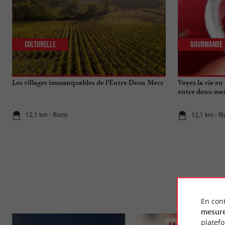
Culturelle
Gourmande
Les villages immanquables de l’Entre Deux Mers
Voyez la vie e
entre deux-mer
12,1 km - Rions
12,1 km - R
En cont
mesure
platef