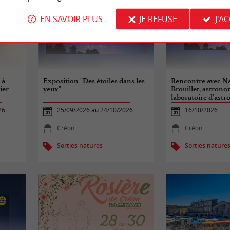
EN SAVOIR PLUS
JE REFUSE
J'A
 à
Exposition "Des étoiles dans les
Rencontre avec Na
ier
yeux"
Brouillet, astron
laboratoire d'astr
Bordeaux
26
25/09/2026 au 24/10/2026
16/10/2026
Créon
Créon
Sorties natures
Sorties nature