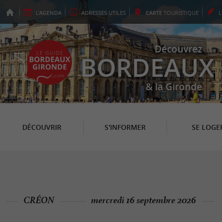
L'
AGENDA
ADRESSES
UTILES
CARTE
TOURISTIQUE
Découvrez
BORDEAUX
& la Gironde
DÉCOUVRIR
S'INFORMER
SE LOGE
CRÉON
mercredi 16 septembre 2026