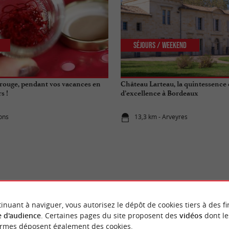
Séjours / Weekend
n rouge, pendant vos vacances en
Château Larteau, la quintessence 
s !
d’excellence à Bordeaux
ions
13,3 km - Arveyres
ÉVÈNEMENTS
À CRÉON
inuant à naviguer, vous autorisez le dépôt de cookies tiers à des fi
 d'audience
. Certaines pages du site proposent des
vidéos
dont le
ormes déposent également des cookies.