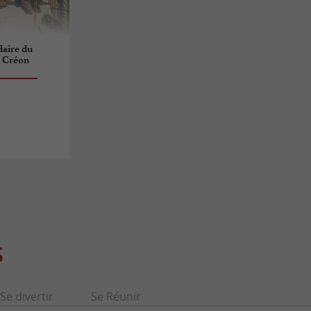
aire du
e Créon
S
Se divertir
Se Réunir