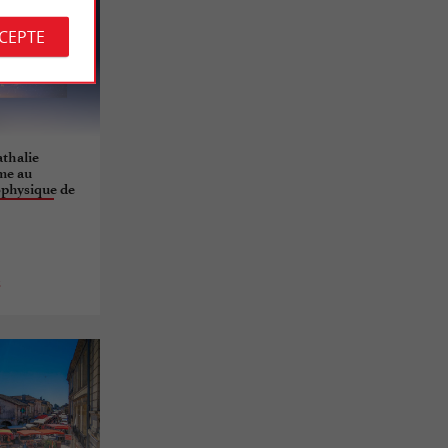
CCEPTE
thalie
ome au
ophysique de
s