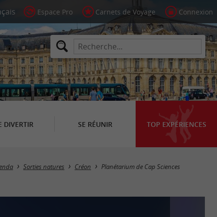
Espace Pro
Carnets de Voyage
Connexion
E DIVERTIR
SE RÉUNIR
TOP EXPÉRIENCES
enda
Sorties natures
Créon
Planétarium de Cap Sciences