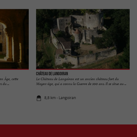
Château de Langoiran
en Âge, cette
Le Château de Langoiran est un ancien château fort du
 du ...
Moyen-âge, qui a connu la Guerre de 100 ans. Il se situe au ...
8,8 km - Langoiran