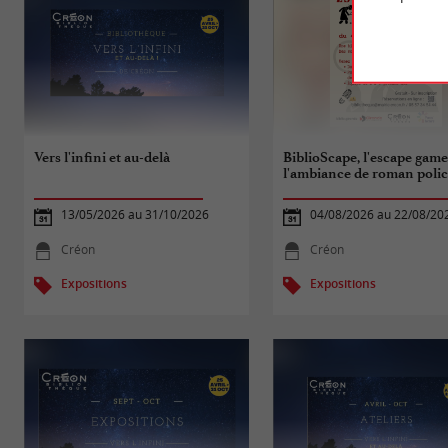
Vers l'infini et au-delà
BiblioScape, l'escape game
l'ambiance de roman polic
13/05/2026 au 31/10/2026
04/08/2026 au 22/08/20
Créon
Créon
Expositions
Expositions