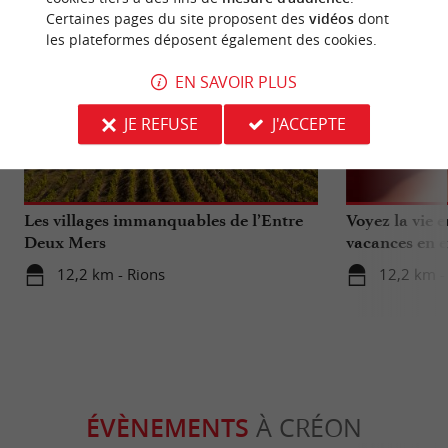
Certaines pages du site proposent des
vidéos
dont
les plateformes déposent également des cookies.
EN SAVOIR PLUS
JE REFUSE
J'ACCEPTE
Culturelle
Gourmand
Les villages immanquables de l’Entre
Voyez la vie 
Deux Mers
vacances en e
12,2 km - Rions
12,2 km -
ÉVÈNEMENTS
À CRÉON