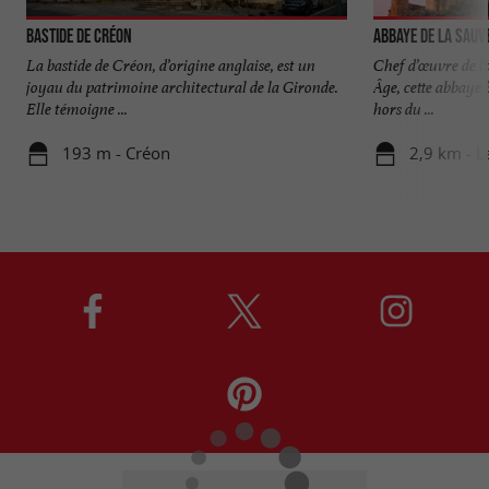
Bastide de Créon
Abbaye de La Sauv
La bastide de Créon, d’origine anglaise, est un
Chef d’œuvre de l
joyau du patrimoine architectural de la Gironde.
Âge, cette abbaye 
Elle témoigne ...
hors du ...
193 m - Créon
2,9 km - L