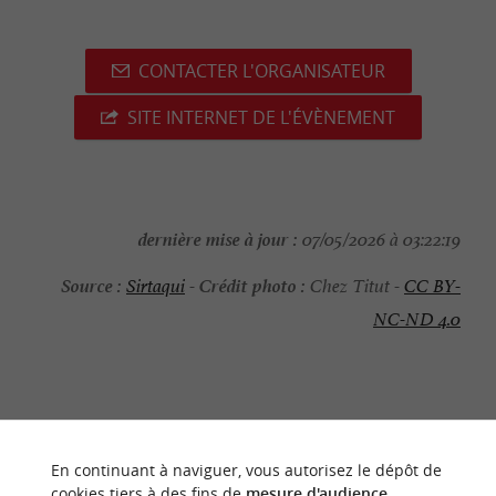
CONTACTER L'ORGANISATEUR
SITE INTERNET DE L'ÉVÈNEMENT
dernière mise à jour :
07/05/2026 à 03:22:19
Source :
Crédit photo :
Sirtaqui
-
Chez Titut -
CC BY-
NC-ND 4.0
NOUS AVONS TESTÉ
POUR VOUS
En continuant à naviguer, vous autorisez le dépôt de
cookies tiers à des fins de
mesure d'audience
.