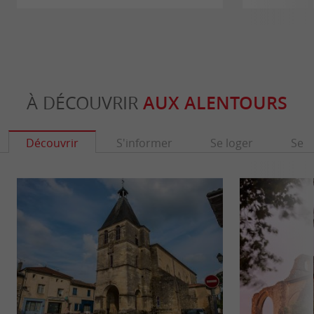
À DÉCOUVRIR
AUX ALENTOURS
Découvrir
S'informer
Se loger
Se r