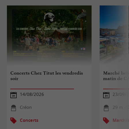
Concerts Chez Titut les vendredis
Marché heb
soir
matin de C
14/08/2026
23/09/
Créon
29 m - 
Concerts
Marché