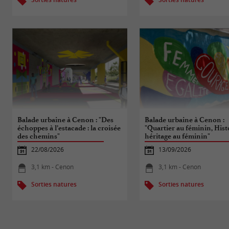
Balade urbaine à Cenon : "Des
Balade urbaine à Cenon :
échoppes à l’estacade : la croisée
"Quartier au féminin, Hist
des chemins"
héritage au féminin"
22/08/2026
13/09/2026
3,1 km - Cenon
3,1 km - Cenon
Sorties natures
Sorties natures