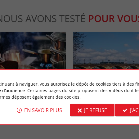
NOUS AVONS TESTÉ
POUR VOU
Actualités
inuant à naviguer, vous autorisez le dépôt de cookies tiers à des fi
 d'audience
. Certaines pages du site proposent des
vidéos
dont le
ormes déposent également des cookies.
vos papilles à Bordeaux : 6
Travaux du Pont de Pierre à Borde
ine du monde"
qui change pour vos déplacements 
EN SAVOIR PLUS
JE REFUSE
J'A
rdeaux
4,1 km - Bordeaux