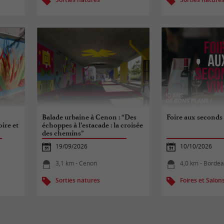
Balade urbaine à Cenon : “Des
Foire aux seconds
oire et
échoppes à l’estacade : la croisée
des chemins”
19/09/2026
10/10/2026
3,1 km - Cenon
4,0 km - Borde
Sorties natures
Foires et Salon