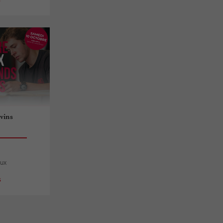
 vins
aux
s