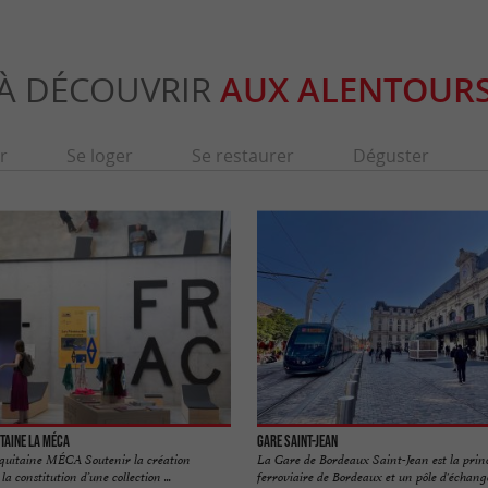
À DÉCOUVRIR
AUX ALENTOUR
r
Se loger
Se restaurer
Déguster
taine La MÉCA
Gare Saint-Jean
quitaine MÉCA Soutenir la création
La Gare de Bordeaux Saint-Jean est la prin
 constitution d’une collection ...
ferroviaire de Bordeaux et un pôle d'échange