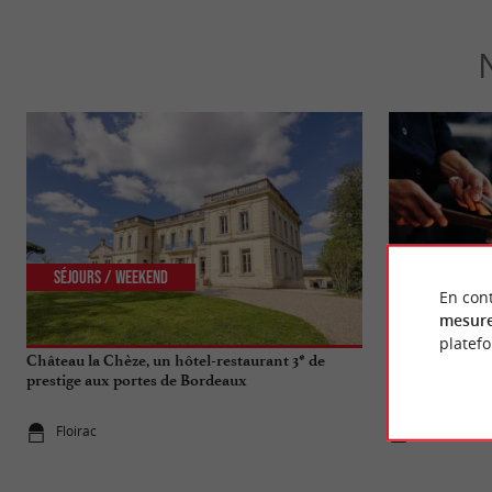
Séjours / Weekend
Gourmande
En cont
mesure
platef
Château la Chèze, un hôtel-restaurant 3* de
Faites voyager 
prestige aux portes de Bordeaux
adresses "cuis
Floirac
4,1 km - Bo