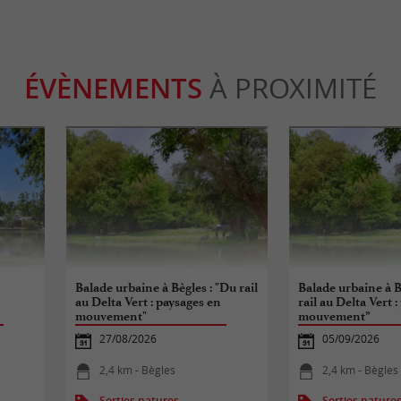
ÉVÈNEMENTS
À PROXIMITÉ
Balade urbaine à Bègles : "Du rail
Balade urbaine à B
au Delta Vert : paysages en
rail au Delta Vert 
mouvement"
mouvement”
27/08/2026
05/09/2026
2,4 km - Bègles
2,4 km - Bègles
Sorties natures
Sorties nature