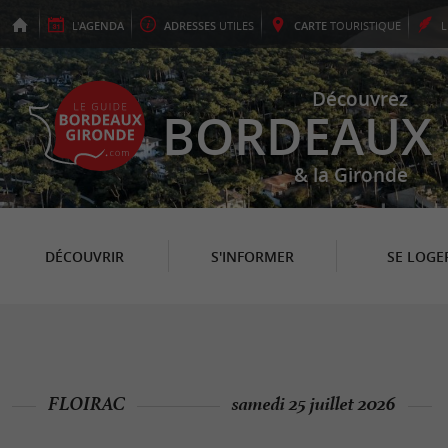
L'
AGENDA
ADRESSES
UTILES
CARTE
TOURISTIQUE
Découvrez
BORDEAUX
& la Gironde
DÉCOUVRIR
S'INFORMER
SE LOGE
FLOIRAC
samedi 25 juillet 2026