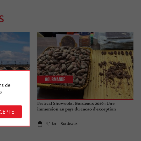
S
Gourmande
ns de
s
aux : Tout ce
Festival Showcolat Bordeaux 2026 : Une
de l'été 2026
immersion au pays du cacao d’exception
CCEPTE
4,1 km - Bordeaux