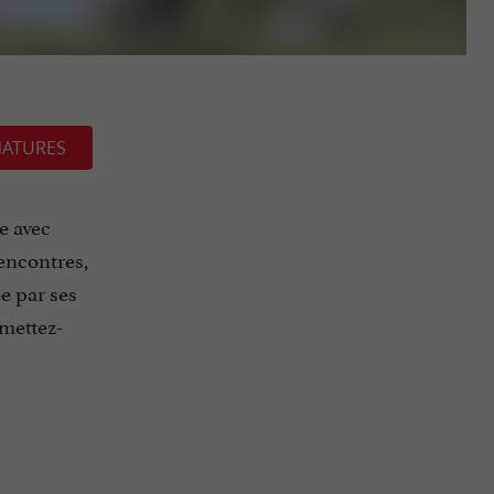
NATURES
e avec
encontres,
ée par ses
 mettez-