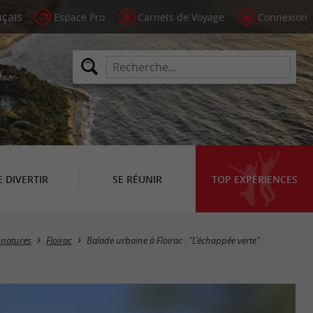
Espace Pro
Carnets de Voyage
Connexion
E DIVERTIR
SE RÉUNIR
TOP EXPÉRIENCES
 natures
Floirac
Balade urbaine à Floirac : "L'échappée verte"