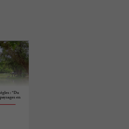
ègles : “Du
: paysages en
s