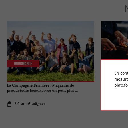
Gourmande
Gourmande
En cont
mesure
platef
La Compagnie Fermière : Magasins de
Faites voyager 
producteurs locaux, avec un petit plus ...
adresses "cuis
3,6 km - Gradignan
5,4 km - Bo