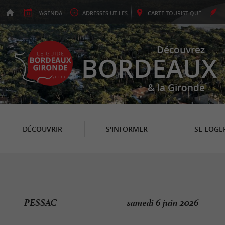
L'
AGENDA
ADRESSES
UTILES
CARTE
TOURISTIQUE
Découvrez
BORDEAUX
& la Gironde
DÉCOUVRIR
S'INFORMER
SE LOGE
PESSAC
samedi 6 juin 2026