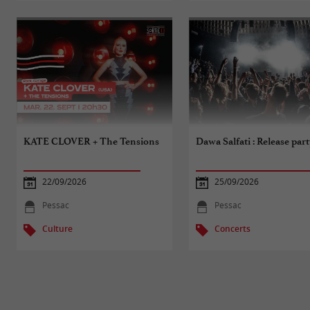
KATE CLOVER + The Tensions
Dawa Salfati : Release part
22/09/2026
25/09/2026
Pessac
Pessac
Culture
Concerts