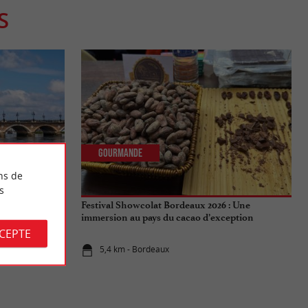
S
Gourmande
ns de
s
aux : Tout ce
Festival Showcolat Bordeaux 2026 : Une
de l'été 2026
immersion au pays du cacao d’exception
CCEPTE
5,4 km - Bordeaux