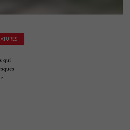
NATURES
s qui
resques
de