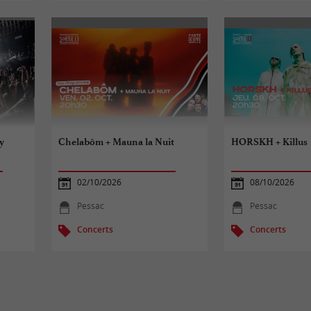
y
Chelabôm + Mauna la Nuit
HORSKH + Killus
02/10/2026
08/10/2026
Pessac
Pessac
Concerts
Concerts