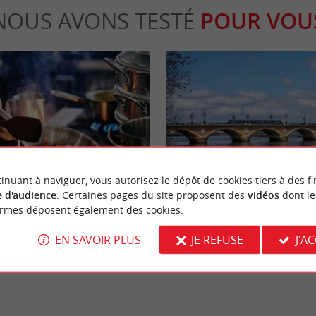
NOUS AVONS TESTÉ
POUR VOU
Actualités
inuant à naviguer, vous autorisez le dépôt de cookies tiers à des fi
 d'audience
. Certaines pages du site proposent des
vidéos
dont le
ormes déposent également des cookies.
vos papilles à Bordeaux : 6
Travaux du Pont de Pierre à Borde
ine du monde"
qui change pour vos déplacements 
EN SAVOIR PLUS
JE REFUSE
J'A
rdeaux
5,4 km - Bordeaux