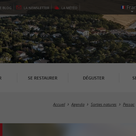
LE
BLOG
LA
NEWSLETTER
LA
MÉTÉO
R
SE RESTAURER
DÉGUSTER
S
Accueil
Agenda
Sorties natures
Pessac