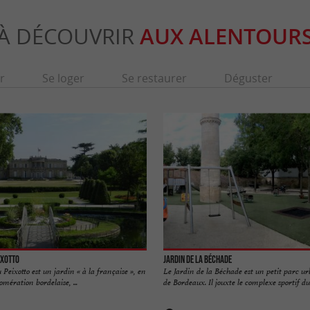
À DÉCOUVRIR
AUX ALENTOUR
r
Se loger
Se restaurer
Déguster
ixotto
Jardin de la Béchade
Peixotto est un jardin « à la française », en
Le Jardin de la Béchade est un petit parc urb
omération bordelaise, ...
de Bordeaux. Il jouxte le complexe sportif du .