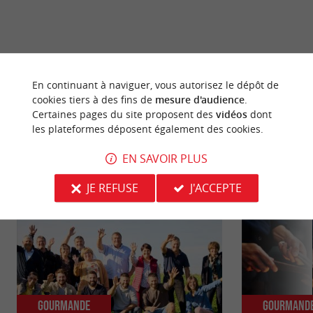
dernière mise à jour :
07/05/2026 à 03:02:41
En continuant à naviguer, vous autorisez le dépôt de
Source :
Evènement proposé par un internaute
cookies tiers à des fins de
mesure d'audience
.
Certaines pages du site proposent des
vidéos
dont
les plateformes déposent également des cookies.
EN SAVOIR PLUS
NOUS AVONS TESTÉ
POUR VOUS
JE REFUSE
J'ACCEPTE
Gourmande
Gourmand