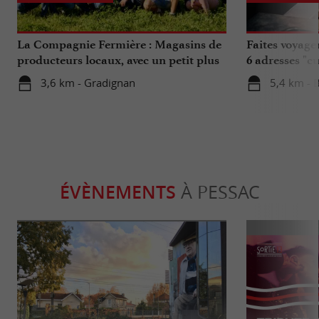
La Compagnie Fermière : Magasins de
Faites voyage
producteurs locaux, avec un petit plus
6 adresses "c
...
3,6 km - Gradignan
5,4 km - 
ÉVÈNEMENTS
À PESSAC