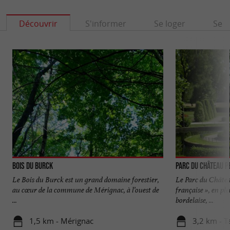
Découvrir
S'informer
Se loger
Se r
Bois du Burck
Parc du Château P
Le Bois du Burck est un grand domaine forestier,
Le Parc du Château
au cœur de la commune de Mérignac, à l’ouest de
française », en pl
...
bordelaise, ...
1,5 km - Mérignac
3,2 km - T