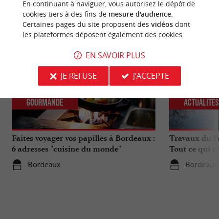
En continuant à naviguer, vous autorisez le dépôt de
NOUS AVONS TESTÉ
POUR VOUS
cookies tiers à des fins de
mesure d'audience
.
Certaines pages du site proposent des
vidéos
dont
les plateformes déposent également des cookies.
EN SAVOIR PLUS
JE REFUSE
J'ACCEPTE
Gourmande
Actualité
Faites voyager vos papilles à Bordeaux :
Travaux du Po
6 adresses "cuisine du monde"
Tout ce qui c
déplacements 
Bordeaux
Bordeaux