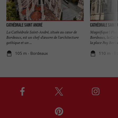
Cathédrale Saint André
Cathédrale Saint
La Cathédrale Saint-André, située au cœur de
Magnifique ! Plus 
Bordeaux, est un chef-d'œuvre de l'architecture
Bordeaux, la Cat
gothique et un ...
la place Pay Berlan
105 m - Bordeaux
110 m - B