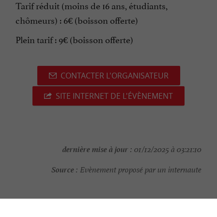
Tarif réduit (moins de 16 ans, étudiants,
chômeurs) : 6€ (boisson offerte)
Plein tarif : 9€ (boisson offerte)
CONTACTER L'ORGANISATEUR
SITE INTERNET DE L'ÉVÈNEMENT
dernière mise à jour :
01/12/2025 à 03:21:10
Source :
Evènement proposé par un internaute