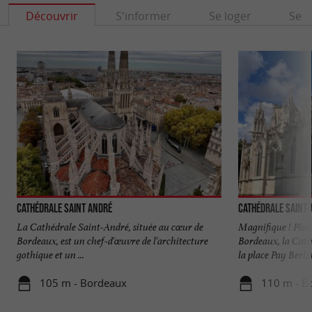
Découvrir
S'informer
Se loger
Se r
Cathédrale Saint André
Cathédrale Saint
La Cathédrale Saint-André, située au cœur de
Magnifique ! Plus 
Bordeaux, est un chef-d'œuvre de l'architecture
Bordeaux, la Cat
gothique et un ...
la place Pay Berlan
105 m - Bordeaux
110 m - B