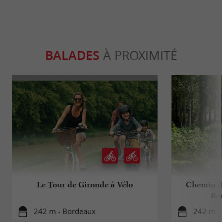
BALADES
À PROXIMITÉ
Le Tour de Gironde à Vélo
Chemin d
Bo
242 m - Bordeaux
242 m -