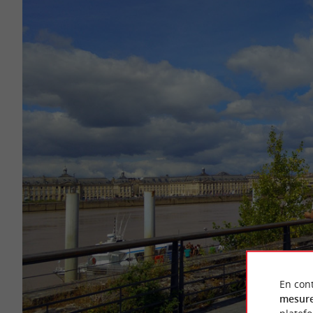
En cont
mesure