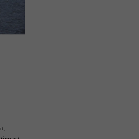
at,
est
tion