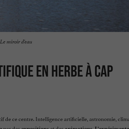
Le miroir d’eau
TIFIQUE EN HERBE À CAP
ctif de ce centre. Intelligence artificielle, astronomie, clim
par des
et des
.
e
expositions
animations
L’expérimenta