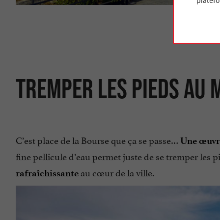
platef
Balade s
TREMPER LES PIEDS AU M
C’est place de la Bourse que ça se passe…
Une œuvre
fine pellicule d’eau permet juste de se tremper les p
au cœur de la ville.
rafraîchissante