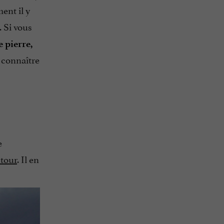
ent il y
. Si vous
e pierre,
 connaître
e
tour
. Il en