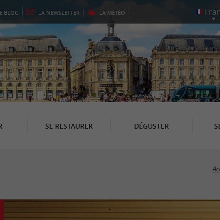
LE
BLOG
LA
NEWSLETTER
LA
MÉTÉO
R
SE RESTAURER
DÉGUSTER
S
Ac