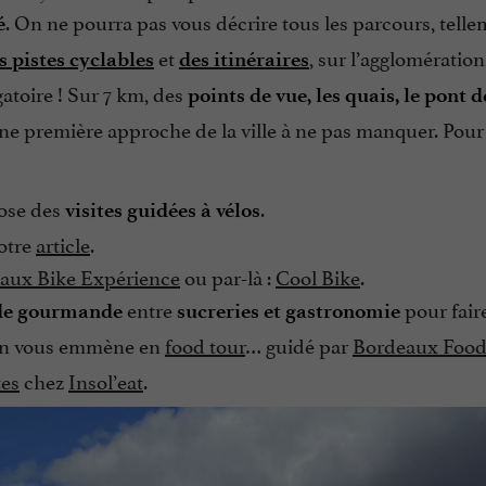
. On ne pourra pas vous décrire tous les parcours, tellem
é
et
, sur l’agglomération
s pistes cyclables
des itinéraires
gatoire ! Sur 7 km, des
points de vue, les quais, le pont d
e première approche de la ville à ne pas manquer. Pour
pose des
.
visites guidées à vélos
notre
article
.
aux Bike Expérience
ou par-là :
Cool Bike
.
entre
pour fair
de gourmande
sucreries et gastronomie
On vous emmène en
food tour
… guidé par
Bordeaux Food
tes
chez
Insol’eat
.