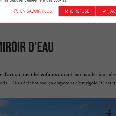
ormes déposent également des cookies.
ur les quais de Bordeaux
EN SAVOIR PLUS
JE REFUSE
J'A
con
IROIR D’EAU
qui
durant les chaudes journées
 d’art
ravit les enfants
ieds… On s’éclabousse, ça clapote et c’est rigolo ! C’est 