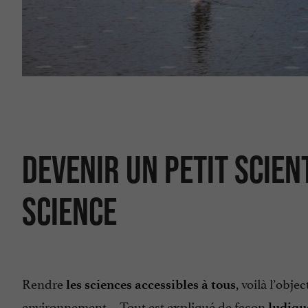
DEVENIR UN PETIT SCIEN
SCIENCE
Rendre
, voilà l’obje
les sciences accessibles à tous
environnement… Tout est expliqué de façon
ludiqu