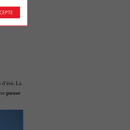
CCEPTE
tenu sponsorisé
 d’été. La
une
pause