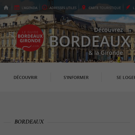
L'
AGENDA
ADRESSES
UTILES
CARTE
TOURISTIQUE
Découvrez
BORDEAUX
& la Gironde
DÉCOUVRIR
S'INFORMER
SE LOGE
BORDEAUX