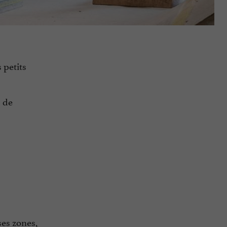
 petits
s de
ses zones,