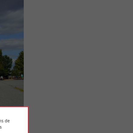
ns de
s