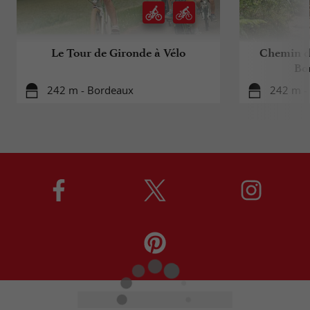
Le Tour de Gironde à Vélo
Chemin d
Bo
242 m - Bordeaux
242 m -