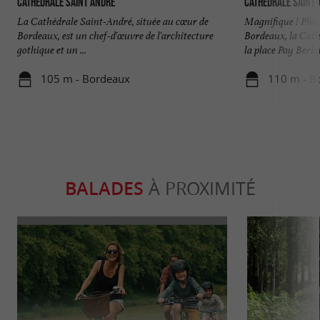
Cathédrale Saint André
Cathédrale Saint
La Cathédrale Saint-André, située au cœur de
Magnifique ! Plus 
Bordeaux, est un chef-d'œuvre de l'architecture
Bordeaux, la Cat
gothique et un ...
la place Pay Berlan
105 m - Bordeaux
110 m - B
BALADES
À PROXIMITÉ