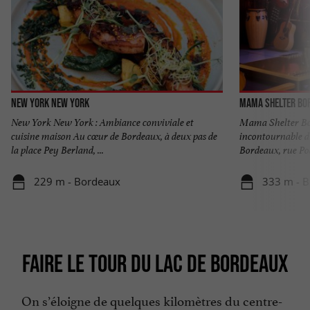
New York New York
Mama Shelter Bo
New York New York : Ambiance conviviale et
Mama Shelter Bord
cuisine maison Au cœur de Bordeaux, à deux pas de
incontournable d
la place Pey Berland, ...
Bordeaux, rue Poq
229 m - Bordeaux
333 m - 
FAIRE LE TOUR DU LAC DE BORDEAUX
On s’éloigne de quelques kilomètres du centre-