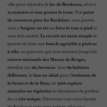
ville pour rejoindre le
, situé à
lac de Bordeaux
. Vrai
25 minutes si vous prenez le tram
point
, vous pouvez
de ressource pour les Bordelais
vous y
ou
si
baigner en été
faire le tour à pied
vous êtes motivé.
et
Le circuit est assez simple
permet de faire une
boucle agréable à pied ou
, un parcours qui vous entraîne jusqu’à la
à vélo
,
réserve nationale des Marais de Bruges
étendue sur
. Avec
265 hectares
69 habitats
, le
pour l’
différents
lieu est idéal
évolution de
où
la faune et de la flore,
3500 espèces
se réjouissent de profiter
animales ou végétales
de ce
. Découvrez une autre facette
site unique
de Bordeaux
, allez vous
sans vous ruiner