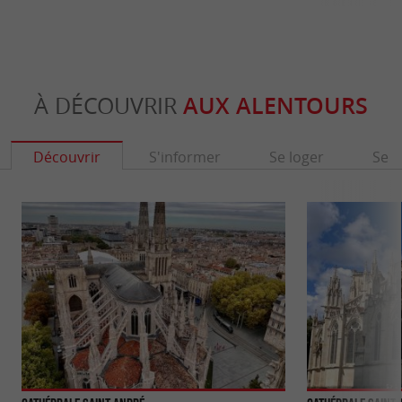
À DÉCOUVRIR
AUX ALENTOURS
Découvrir
S'informer
Se loger
Se r