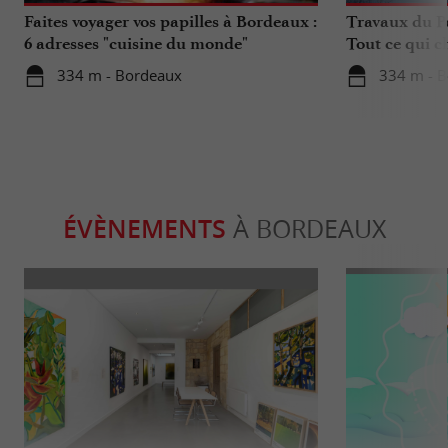
Faites voyager vos papilles à Bordeaux :
Travaux du Po
6 adresses "cuisine du monde"
Tout ce qui c
déplacements 
334 m - Bordeaux
334 m - 
ÉVÈNEMENTS
À BORDEAUX