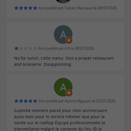
incontournable.
Avis publié par Fabien Marsaud le 28/07/2026
Mama Shelter Bordeaux, un lieu vivant
ouvert tous les jours jusqu'à minuit
Avis publié par A S le 28/07/2026
Le Mama Shelter Bordeaux est ouvert sept
No for lunch. Little menu. Visit a proper restaurant
jours sur sept, du petit-déjeuner buffet à 7h
and brasserie. Disappointing.
jusqu'au dîner, avec une fermeture à 23h du
dimanche au mercredi et à minuit du jeudi au
samedi, pour s'adapter à tous les rythmes. Les
jeudis, vendredis et samedis, un DJ set vient
Avis publié par Aurore Nguyen le 27/07/2026
habiller la soirée d'une ambiance musicale qui
Superbe moment passé pour mon anniversaire
transforme le restaurant en véritable lieu de vie
aussi bien pour le service hôtelier que pour la
soirée sur le rooftop Équipe professionnelle et
nocturne. Entre cocktails signatures concoctés
bienveillante malgré le contexte du Feu 😔 Je