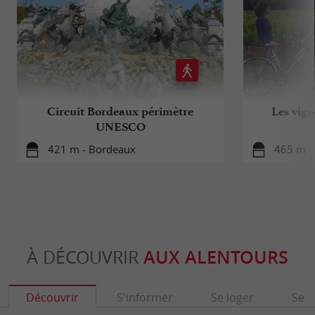
Circuit Bordeaux périmètre
Les vign
UNESCO
421 m - Bordeaux
465 m -
À DÉCOUVRIR
AUX ALENTOURS
Découvrir
S'informer
Se loger
Se r