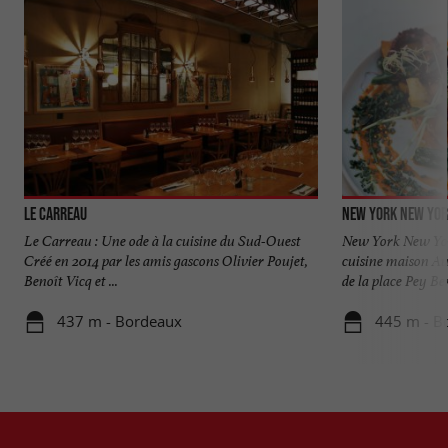
Le Carreau
New York New Yo
Le Carreau : Une ode à la cuisine du Sud-Ouest
New York New Yor
Créé en 2014 par les amis gascons Olivier Poujet,
cuisine maison Au
Benoît Vicq et ...
de la place Pey Ber
437 m - Bordeaux
445 m - B