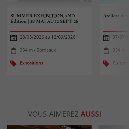
SUMMER EXHIBITION, 2ND
Ateliers des
Édition | 28 MAI AU 12 SEPT. 26
28/05/2026 au 12/09/2026
07/07/2
334 m - Bordeaux
334 m -
Expositions
Culture
VOUS AIMEREZ
AUSSI