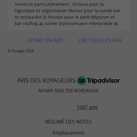
par le Mama Gang, happy hour de 17h à 19h et
remercie particulièrement : Victoria pour la
logistique et organisation Marius pour la soirée bar
bar ouvert jusqu'à 1h du matin, le Mama Shelter
et restaurant Et Nicolas pour le petit déjeuner et
s'impose comme une adresse incontournable
bar rooftop 🙏 Soirée d'anniversaire mémorable 🎀
pour sortir à Bordeaux.
ECRIRE UN AVIS
LIRE TOUS LES AVIS
© Google 2026
AVIS DES VOYAGEURS
MAMA SHELTER BORDEAUX
1687 avis
RÉSUMÉ DES NOTES
Emplacement