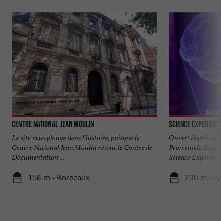
Centre National Jean Moulin
Science Expérienc
Le site vous plonge dans l’histoire, puisque le
Ouvert depuis avri
Centre National Jean Moulin réunit le Centre de
Promenade Sainte
Documentation ...
Science Expérience
158 m - Bordeaux
200 m - B