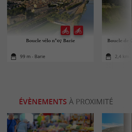
Boucle vélo n°07 Barie
Boucle de C
99 m - Barie
2,4 km -
ÉVÈNEMENTS
À PROXIMITÉ