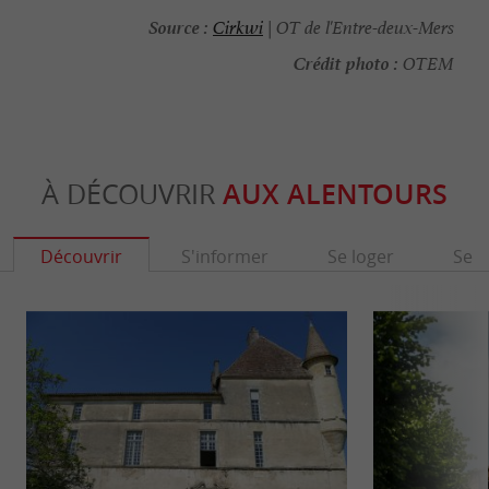
Source :
Cirkwi
| OT de l'Entre-deux-Mers
Crédit photo :
OTEM
À DÉCOUVRIR
AUX ALENTOURS
Découvrir
S'informer
Se loger
Se r