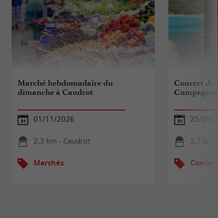
Marché hebdomadaire du
Concert de 
dimanche à Caudrot
Cumpagnia
01/11/2026
25/09/
2,3 km - Caudrot
2,7 km 
Marchés
Concert