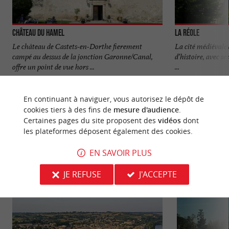
Château du Hamel
La Réole
Le château de Castets-en-Dorthe fierement
La cité médiévale d
campé au dessus de la jonction Garonne/Canal,
d’histoire, avec se
offre un point de vue hors ...
...
3,5 km - Castets-en-Dorthe
6,0 km - L
En continuant à naviguer, vous autorisez le dépôt de
cookies tiers à des fins de
mesure d'audience
.
Certaines pages du site proposent des
vidéos
dont
les plateformes déposent également des cookies.
EN SAVOIR PLUS
VOUS AIMEREZ
AUSSI
JE REFUSE
J'ACCEPTE