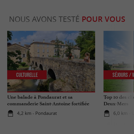
NOUS AVONS TESTÉ
POUR VOUS
Culturelle
Séjours /
Une balade à Pondaurat et sa
Top 10 des cho
commanderie Saint-Antoine fortifiée
Deux-Mers
4,2 km - Pondaurat
6,0 km - 