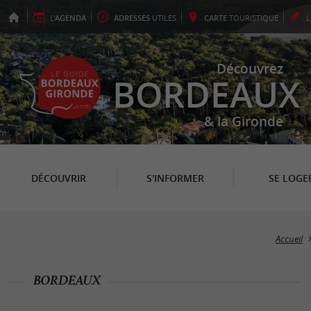
L'
AGENDA
ADRESSES
UTILES
CARTE
TOURISTIQUE
Découvrez
BORDEAUX
& la Gironde
DÉCOUVRIR
S'INFORMER
SE LOGE
Accueil
BORDEAUX