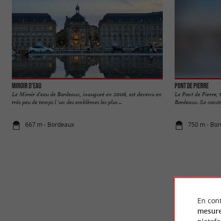
Miroir d'eau
Pont de Pierre
Le Miroir d'eau de Bordeaux, inauguré en 2006, est devenu en
Le Pont de Pierre,
très peu de temps l 'un des emblèmes les plus ...
Bordeaux. Sa constr
667 m - Bordeaux
750 m - Bo
En cont
mesure