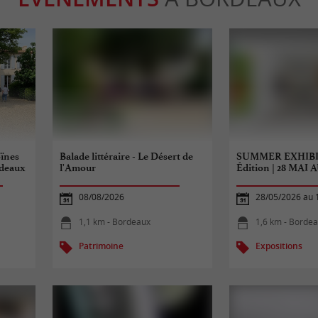
oïnes
Balade littéraire - Le Désert de
SUMMER EXHIBI
rdeaux
l'Amour
Édition | 28 MAI A
08/08/2026
28/05/2026 au 
1,1 km - Bordeaux
1,6 km - Borde
Patrimoine
Expositions