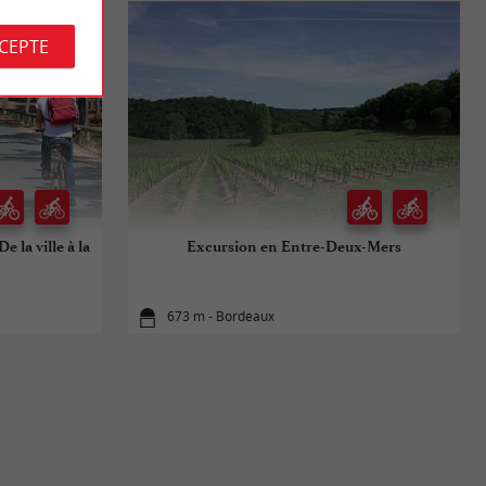
CCEPTE
 la ville à la
Excursion en Entre-Deux-Mers
673 m - Bordeaux