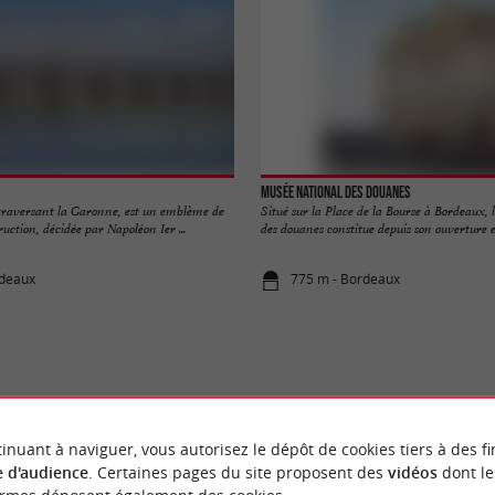
Musée National des Douanes
 traversant la Garonne, est un emblème de
Situé sur la Place de la Bourse à Bordeaux,
uction, décidée par Napoléon Ier ...
des douanes constitue depuis son ouverture en
rdeaux
775 m - Bordeaux
VOUS AIMEREZ
AUSSI
inuant à naviguer, vous autorisez le dépôt de cookies tiers à des fi
 d'audience
. Certaines pages du site proposent des
vidéos
dont le