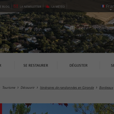
LE
BLOG
LA
NEWSLETTER
LA
MÉTÉO
R
SE RESTAURER
DÉGUSTER
S
Tourisme
Découvrir
Itinéraires de randonnées en Gironde
Bordeaux