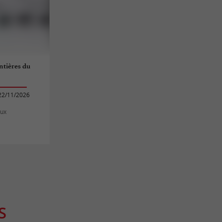
ntières du
22/11/2026
aux
S