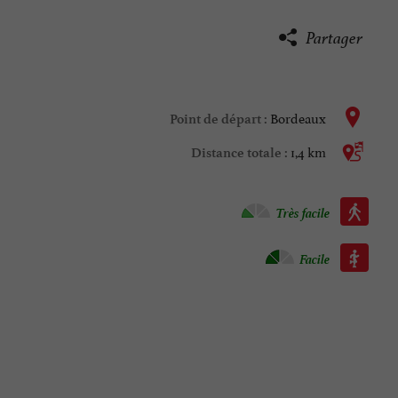
Partager
Bordeaux
Point de départ :
1,4 km
Distance totale :
Marche à pied :
Très facile
Roller :
Facile