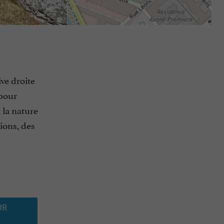
ive droite
 pour
à la nature
ions, des
UR