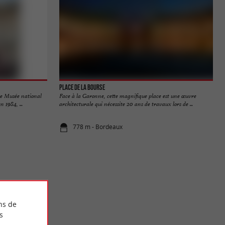
Place de la Bourse
 le Musée national
Face à la Garonne, cette magnifique place est une œuvre
 1984, ...
architecturale qui nécessite 20 ans de travaux lors de ...
778 m - Bordeaux
ns de
s