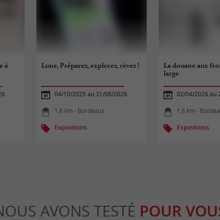
e à
Lune, Préparez, explorez, rêvez !
La douane aux fro
large
26
04/10/2025 au 31/08/2026
02/04/2026 au 
1,6 km - Bordeaux
1,6 km - Borde
Expositions
Expositions
NOUS AVONS TESTÉ
POUR VOU