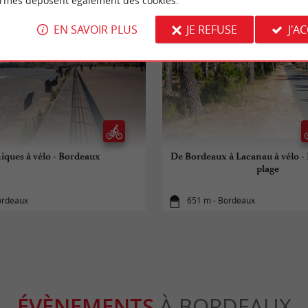
ormes déposent également des cookies.
EN SAVOIR PLUS
JE REFUSE
J'A
iques à vélo - Bordeaux
De Bordeaux à Lacanau à vélo - De
plage
ordeaux
651 m - Bordeaux
ÉVÈNEMENTS
À BORDEAUX