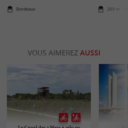
Bordeaux
269 m - B
VOUS AIMEREZ
AUSSI
Le Canal des 2 Mers à vélo en
La