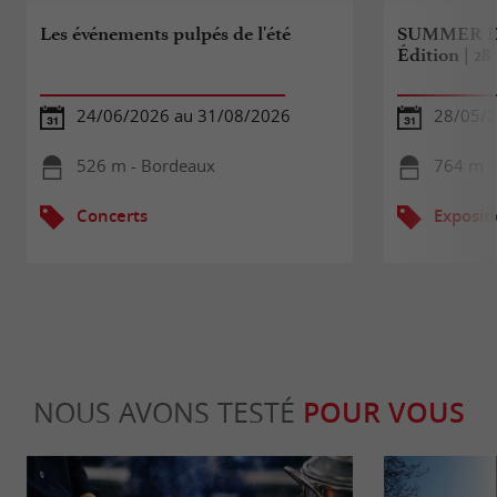
Les événements pulpés de l'été
SUMMER E
Édition | 2
24/06/2026 au 31/08/2026
28/05/2
526 m - Bordeaux
764 m -
Concerts
Exposit
NOUS AVONS TESTÉ
POUR VOUS