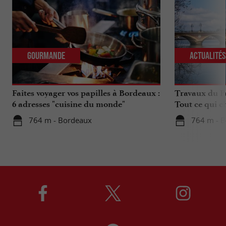
Gourmande
Actualité
Faites voyager vos papilles à Bordeaux :
Travaux du Po
6 adresses "cuisine du monde"
Tout ce qui c
déplacements 
764 m - Bordeaux
764 m - 