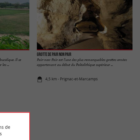
Grotte de Pair non Pair
ucolique. Il se
Pair-non-Pair est l’une des plus remarquables grottes ornées
les ...
appartenant au début du Paléolithique supérieur ...
4,5 km - Prignac-et-Marcamps
ns de
s