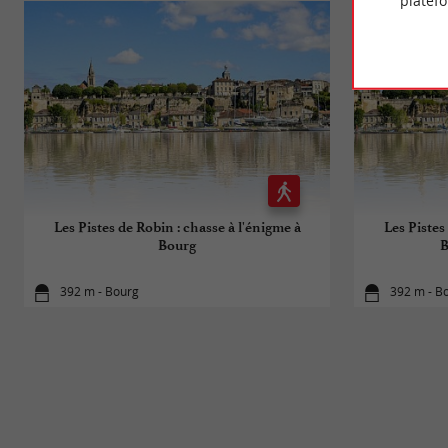
platef
Les Pistes de Robin : chasse à l'énigme à
Les Pistes
Bourg
B
392 m - Bourg
392 m - B