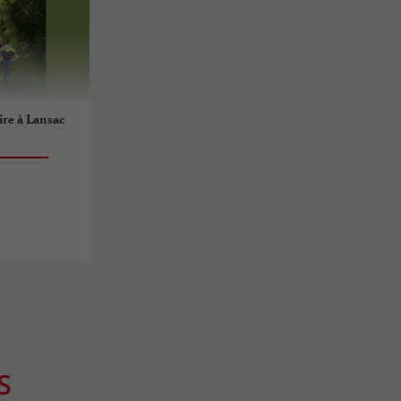
re à Lansac
s
S