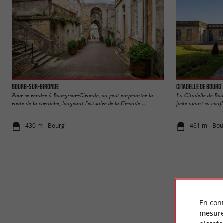
Bourg-sur-Gironde
Citadelle de Bourg
Pour se rendre à Bourg-sur-Gironde, on peut emprunter la
La Citadelle de Bou
route de la corniche, longeant l’estuaire de la Gironde ...
juste avant sa confl
430 m - Bourg
461 m - Bou
En cont
mesure