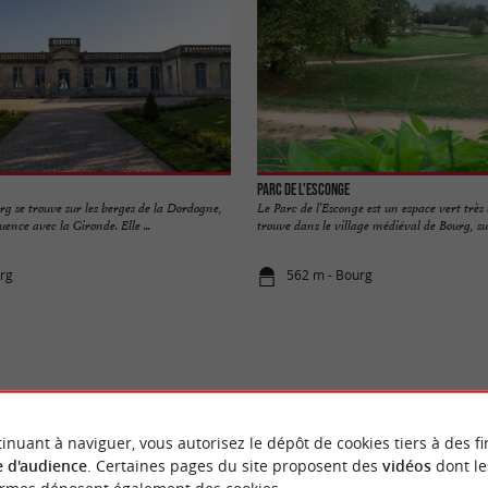
Parc de l'Esconge
rg se trouve sur les berges de la Dordogne,
Le Parc de l’Esconge est un espace vert très b
uence avec la Gironde. Elle ...
trouve dans le village médiéval de Bourg, sur 
rg
562 m - Bourg
VOUS AIMEREZ
AUSSI
inuant à naviguer, vous autorisez le dépôt de cookies tiers à des fi
 d'audience
. Certaines pages du site proposent des
vidéos
dont le