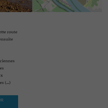
ette route
ensuite
nciennes
es
ux
 (...)
UR