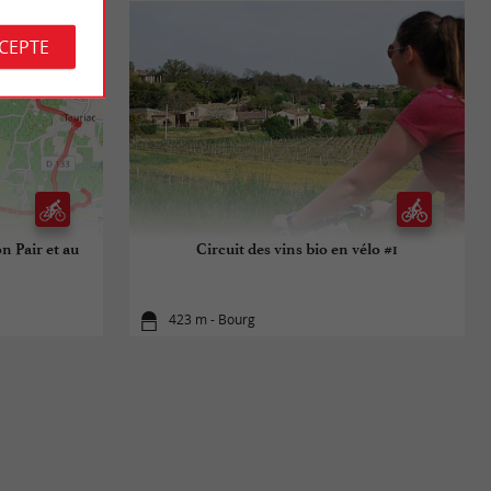
CCEPTE
n Pair et au
Circuit des vins bio en vélo #1
423 m - Bourg