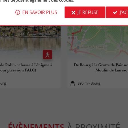
ormes déposent également des cookies.
EN SAVOIR PLUS
JE REFUSE
J'A
 de Robin : chasse à l'énigme à
De Bourg à la Grotte de Pair no
ourg (version FALC)
Moulin de Lansac
ourg
395 m - Bourg
ÉVÈNEMENTS
À PROXIMITÉ