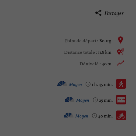
Partager
Bourg
Point de départ :
11,8 km
Distance totale :
40 m
Dénivelé :
Marche à pied :
Moyen
1 h. 45 min.
Camping car :
Moyen
25 min.
Vélo / route :
Moyen
40 min.