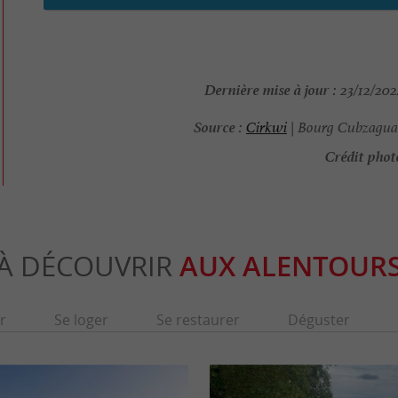
Dernière mise à jour :
23/12/202
Source :
Cirkwi
| Bourg Cubzagua
Crédit phot
À DÉCOUVRIR
AUX ALENTOUR
r
Se loger
Se restaurer
Déguster