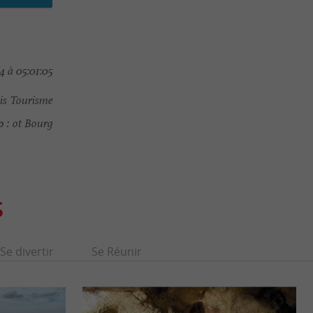
4 à 05:01:05
is Tourisme
o :
ot Bourg
S
Se divertir
Se Réunir