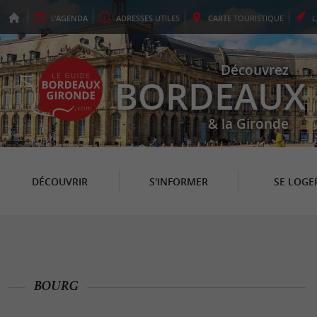
L'
AGENDA
ADRESSES
UTILES
CARTE
TOURISTIQUE
Découvrez
BORDEAUX
& la Gironde
DÉCOUVRIR
S'INFORMER
SE LOGE
BOURG